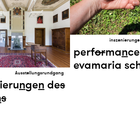
inszenierunge
perf
or
ma
n
ce
evamaria sch
Ausstellungsrundgang
ieru
n
ge
n
de
s
n
s