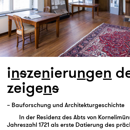
i
n
s
ze
n
ieru
n
ge
n
d
zeige
n
s
– Bauforschung und Architekturgeschichte
In der Residenz des Abts von Kornelimüns
Jahreszahl 1721 als erste Datierung des prä