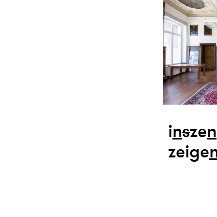
i
n
s
ze
n
zeige