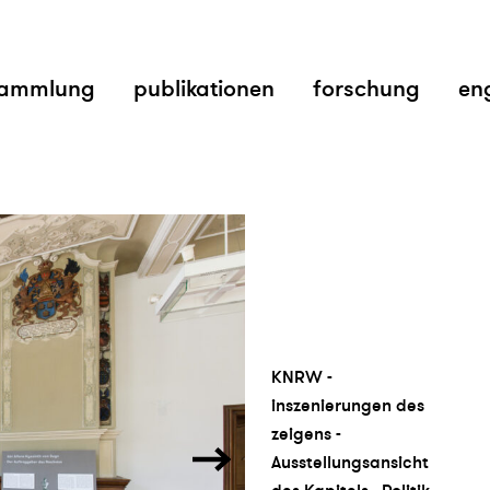
ammlung
publikationen
forschung
en
KNRW -
inszenierungen des
zeigens -
Ausstellungsansicht