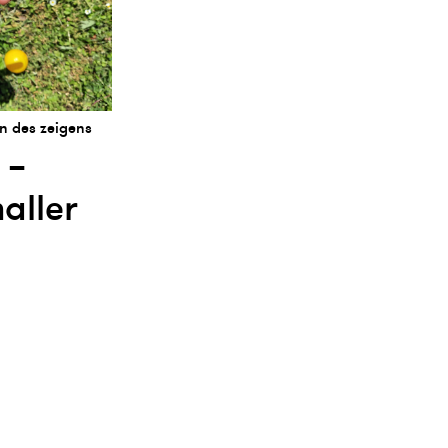
n des zeigens
 –
aller