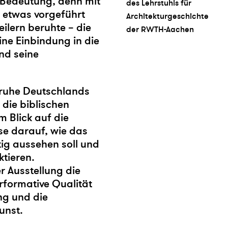
e Bedeutung, denn mit
des Lehrstuhls für
 etwas vorgeführt
Architekturgeschichte
ilern beruhte – die
der RWTH-Aachen
eine Einbindung in die
nd seine
truhe Deutschlands
 die biblischen
 Blick auf die
se darauf, wie das
ig aussehen soll und
ktieren.
r Ausstellung die
rformative Qualität
ng und die
unst.