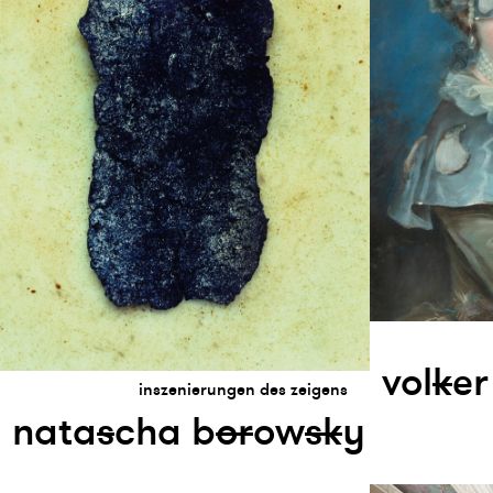
vol
k
er
inszenierungen des zeigens
nata
s
cha b
or
ow
s
k
y