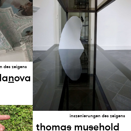
n des zeigens
la
n
ova
inszenierungen des zeigens
thoma
s
mu
s
ehold