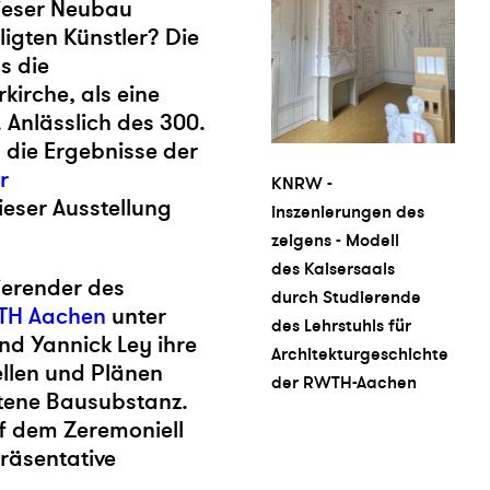
ieser Neubau
ligten Künstler? Die
s die
kirche, als eine
 Anlässlich des 300.
 die Ergebnisse der
r
KNRW -
ieser Ausstellung
inszenierungen des
zeigens - Modell
des Kaisersaals
ierender des
durch Studierende
WTH Aachen
unter
des Lehrstuhls für
und Yannick Ley ihre
Architekturgeschichte
llen und Plänen
der RWTH-Aachen
ltene Bausubstanz.
uf dem Zeremoniell
räsentative