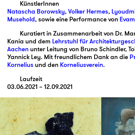
KünstlerInnen
Natascha Borowsky
,
Volker Hermes
,
Lyoudmi
Musehold
, sowie eine Performance von
Evama
Kuratiert in Zusammenarbeit von Dr. Ma
Kania und dem
Lehrstuhl für Architekturges
Aachen
unter Leitung von Bruno Schindler, T
Yannick Ley. Mit freundlichem Dank an die
P
Kornelius
und den
Korneliusverein
.
Laufzeit
03.06.2021 – 12.09.2021