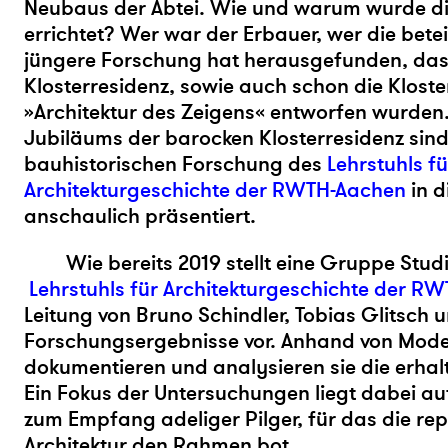
Neubaus der Abtei. Wie und warum wurde d
errichtet? Wer war der Erbauer, wer die betei
jüngere Forschung hat herausgefunden, das
Klosterresidenz, sowie auch schon die Kloster
»Architektur des Zeigens« entworfen wurden.
Jubiläums der barocken Klosterresidenz sind
bauhistorischen Forschung des
Lehrstuhls fü
Architekturgeschichte der RWTH-Aachen
in d
anschaulich präsentiert.
Wie bereits 2019 stellt eine Gruppe Stud
Lehrstuhls für Architekturgeschichte der R
Leitung von Bruno Schindler, Tobias Glitsch 
Forschungsergebnisse vor. Anhand von Mode
dokumentieren und analysieren sie die erha
Ein Fokus der Untersuchungen liegt dabei a
zum Empfang adeliger Pilger, für das die rep
Architektur den Rahmen bot.