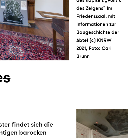
des Kapitels „Politik
des Zeigens“ im
Friedenssaal, mit
Informationen zur
Baugeschichte der
Abtei (c) KNRW
2021, Foto: Carl
Brunn
e
s
ter findet sich die
chtigen barocken