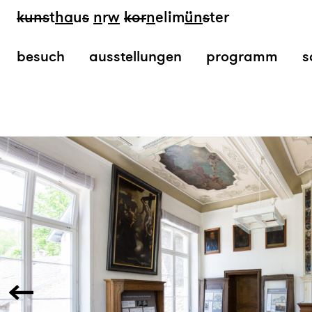
kun
s
t
ha
u
s
n
r
w
k
or
n
elim
ün
s
ter
besuch
ausstellungen
programm
s