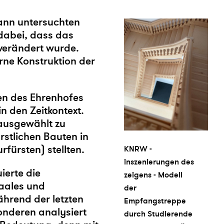
ann untersuchten
abei, dass das
verändert wurde.
ne Konstruktion der
den des Ehrenhofes
in den Zeitkontext.
ausgewählt zu
ürstlichen Bauten in
fürsten) stellten.
KNRW -
inszenierungen des
ierte die
zeigens - Modell
saales und
der
hrend der letzten
Empfangstreppe
onderen analysiert
durch Studierende