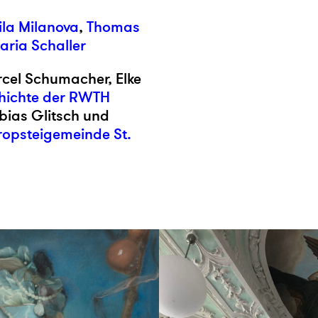
la Milanova
,
Thomas
ria Schaller
rcel Schumacher, Elke
chichte der RWTH
obias Glitsch und
ropsteigemeinde St.