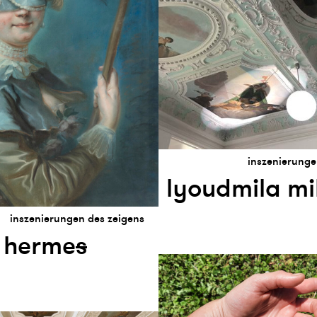
inszenierunge
lyoudmila mi
inszenierungen des zeigens
 herme
s