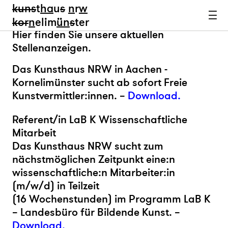
kun
s
t
ha
u
s
n
r
w
k
or
n
elim
ün
s
ter
Hier finden Sie unsere aktuellen
Stellenanzeigen.
Das Kunsthaus NRW in Aachen -
Kornelimünster sucht ab sofort Freie
Kunstvermittler:innen. –
Download.
Referent/in LaB K Wissenschaftliche
Mitarbeit
Das Kunsthaus NRW sucht zum
nächstmöglichen Zeitpunkt eine:n
wissenschaftliche:n Mitarbeiter:in
(m/w/d) in Teilzeit
(16 Wochenstunden) im Programm LaB K
– Landesbüro für Bildende Kunst. –
Download.