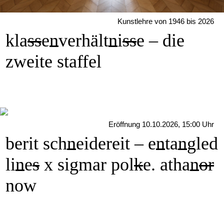
Kunstlehre von 1946 bis 2026
kla
s
s
e
n
verhält
n
i
s
s
e – die
zweite staffel
Eröffnung 10.10.2026, 15:00 Uhr
berit sch
n
eidereit – e
n
ta
n
gled
li
n
e
s
x sigmar pol
k
e. atha
n
or
now