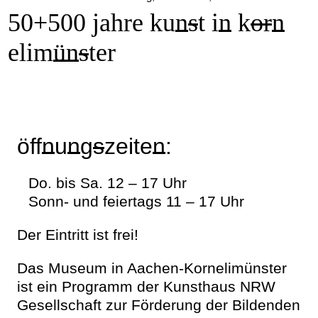
50+500 jahre ku
n
s
t i
n
k
or
n
elim
ün
s
ter
öff
n
u
n
g
s
zeite
n
:
Do. bis Sa. 12 – 17 Uhr
Sonn- und feiertags 11 – 17 Uhr
Der Eintritt ist frei!
Das Museum in Aachen-Kornelimünster
ist ein Programm der Kunsthaus NRW
Gesellschaft zur Förderung der Bildenden