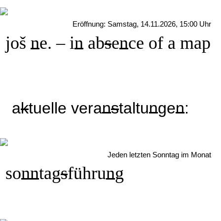
Eröffnung: Samstag, 14.11.2026, 15:00 Uhr
još
n
e. – i
n
ab
s
e
n
ce of a map
a
k
tuelle vera
n
s
taltu
n
ge
n
:
Jeden letzten Sonntag im Monat
so
n
n
tag
s
führu
n
g