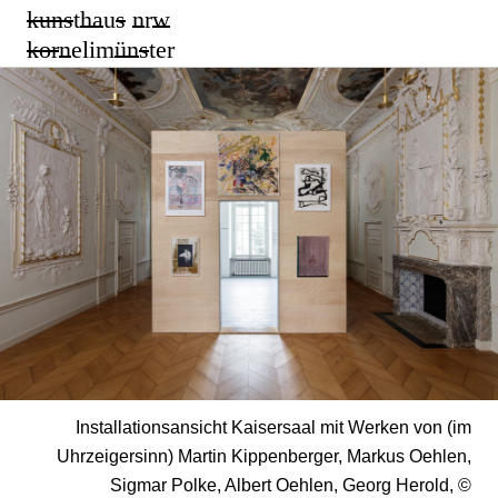
kun
s
t
ha
u
s
n
r
w
k
or
n
elim
ün
s
ter
Installationsansicht Kaisersaal mit Werken von (im
Uhrzeigersinn) Martin Kippenberger, Markus Oehlen,
Sigmar Polke, Albert Oehlen, Georg Herold, ©