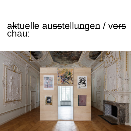
a
k
tuelle au
s
s
tellu
n
ge
n
/ v
or
s
chau: