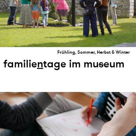
Frühling, Sommer, Herbst & Winter
familie
n
tage im mu
s
eum