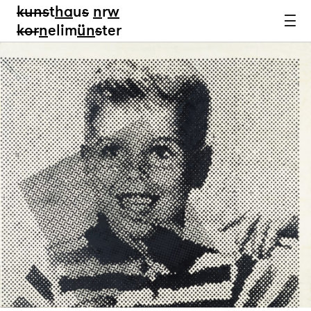
kun
s
t
ha
u
s
n
r
w
k
or
n
elim
ün
s
ter