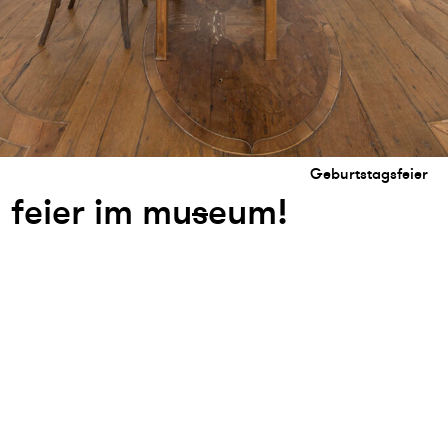
Geburtstagsfeier
feier im mu
s
eum!