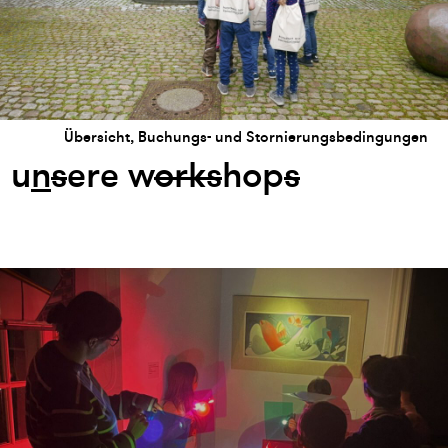
Übersicht, Buchungs- und Stornierungsbedingungen
u
n
s
ere w
or
k
s
hop
s