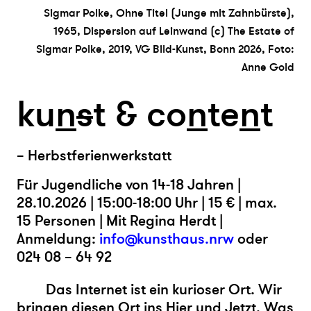
Sigmar Polke, Ohne Titel (Junge mit Zahnbürste),
1965, Dispersion auf Leinwand (c) The Estate of
Sigmar Polke, 2019, VG Bild-Kunst, Bonn 2026, Foto:
Anne Gold
ku
n
s
t & co
n
te
n
t
– Herbstferienwerkstatt
Für Jugendliche von 14-18 Jahren |
28.10.2026 | 15:00-18:00 Uhr | 15 € | max.
15 Personen | Mit Regina Herdt |
Anmeldung:
info@kunsthaus.nrw
oder
024 08 – 64 92
Das Internet ist ein kurioser Ort. Wir
bringen diesen Ort ins Hier und Jetzt. Was