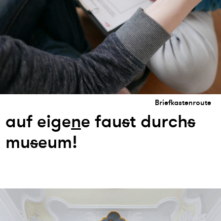
Briefkastenroute
auf eige
n
e fau
s
t durch
s
mu
s
eum!