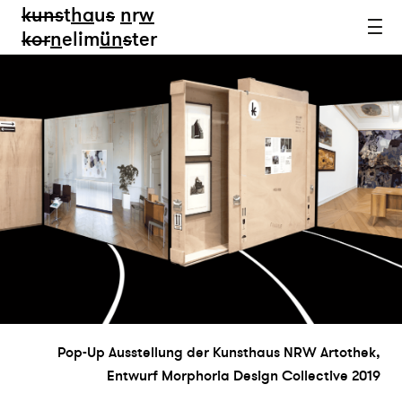
kun
s
t
ha
u
s
n
r
w
k
or
n
elim
ün
s
ter
Pop-Up Ausstellung der Kunsthaus NRW Artothek,
Entwurf Morphoria Design Collective 2019