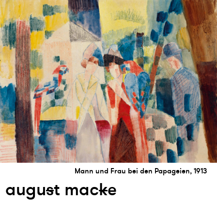
Mann und Frau bei den Papageien, 1913
augu
s
t mac
k
e