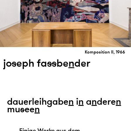
Komposition II, 1966
jo
s
eph fa
s
s
be
n
der
dauerleihgabe
n
i
n
a
n
dere
n
mu
s
ee
n
Einige Werke aus dem