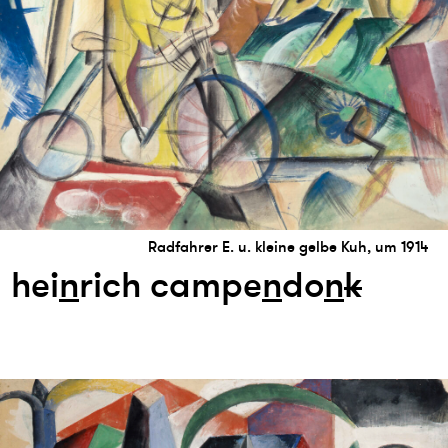
Radfahrer E. u. kleine gelbe Kuh, um 1914
hei
n
rich campe
n
do
n
k