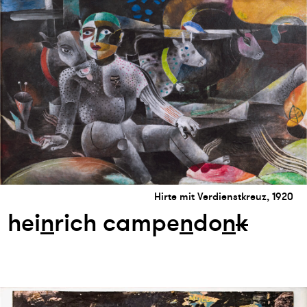
Hirte mit Verdienstkreuz, 1920
hei
n
rich campe
n
do
n
k