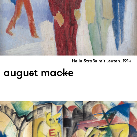
Helle Straße mit Leuten, 1914
augu
s
t mac
k
e