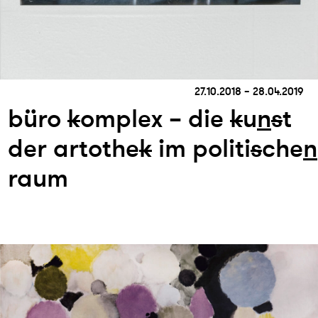
27.10.2018 – 28.04.2019
büro
k
omplex – die
k
u
n
s
t
der artothe
k
im politi
s
che
n
raum