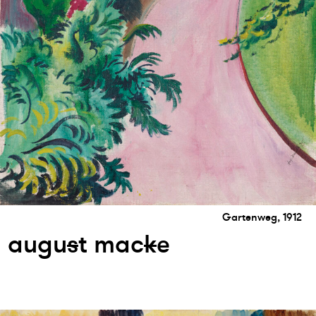
Gartenweg, 1912
augu
s
t mac
k
e