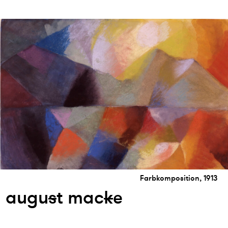
Farbkomposition, 1913
augu
s
t mac
k
e