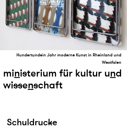
Hundertundein Jahr moderne Kunst in Rheinland und
Westfalen
mi
n
i
s
terium für kultur u
n
d
wi
s
s
e
n
s
chaft
Schuldruc
k
e