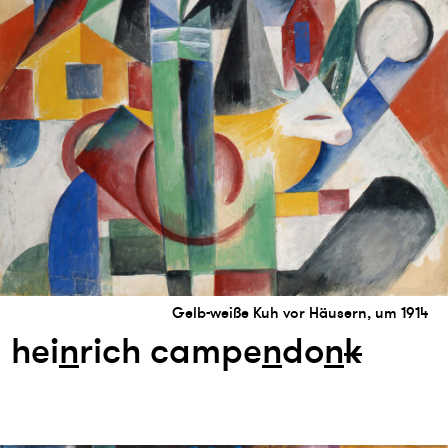
Gelb-weiße Kuh vor Häusern, um 1914
hei
n
rich campe
n
do
n
k