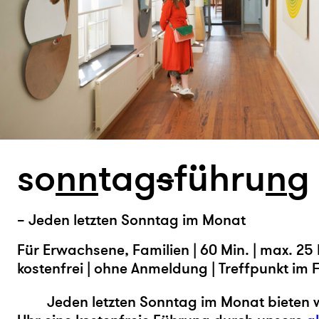
so
n
n
tag
s
führu
n
g
– Jeden letzten Sonntag im Monat
Für Erwachsene, Familien | 60 Min. | max. 25 
kostenfrei | ohne Anmeldung | Treffpunkt im 
Jeden letzten Sonntag im Monat bieten 