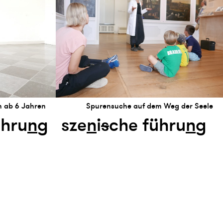
Spurensuche auf dem Weg der Seele
n ab 6 Jahren
sze
n
i
s
che führu
n
g
ühru
n
g