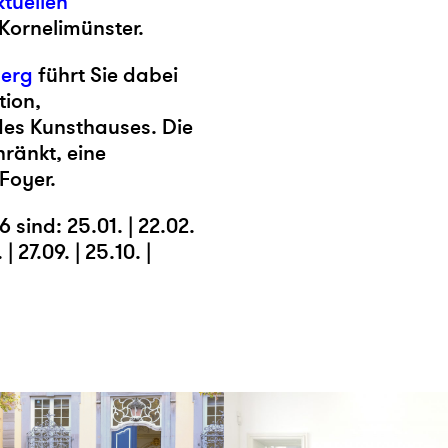
ktuellen
ornelimünster.
berg
führt Sie dabei
ion,
des Kunsthauses. Die
ränkt, eine
 Foyer.
sind: 25.01. | 22.02.
 | 27.09. | 25.10. |