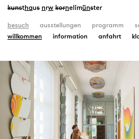
kun
s
t
ha
u
s
n
r
w
k
or
n
elim
ün
s
ter
besuch
ausstellungen
programm
s
willkommen
information
anfahrt
kl