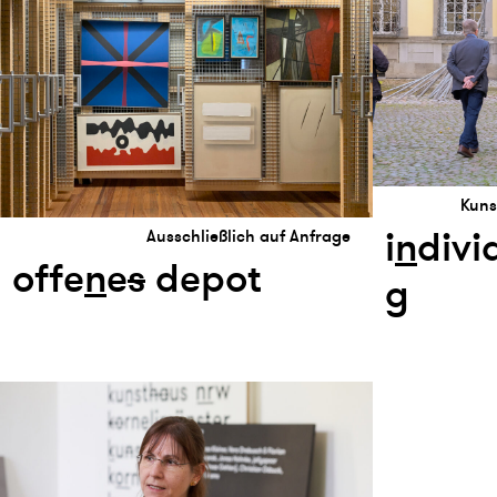
Kuns
i
n
divi
Ausschließlich auf Anfrage
offe
n
e
s
depot
g