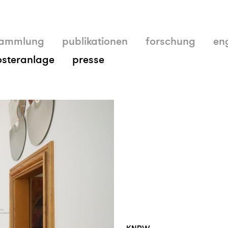
ammlung
publikationen
forschung
en
osteranlage
presse