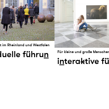
t im Rheinland und Westfalen
duelle führu
n
Für kleine und große Mensche
i
n
tera
k
tive f