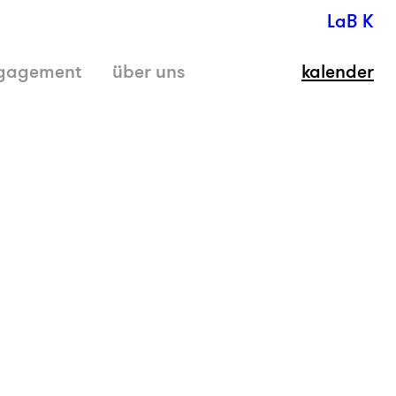
LaB K
gagement
über uns
kalender
schli