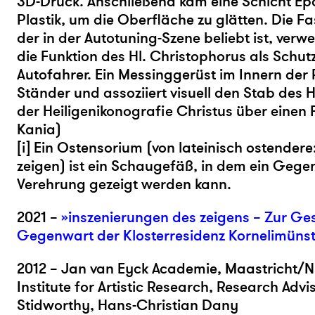
3D-Druck. Anschließend kam eine Schicht Ep
Plastik, um die Oberfläche zu glätten. Die Fa
der in der Autotuning-Szene beliebt ist, verw
die Funktion des Hl. Christophorus als Schut
Autofahrer. Ein Messinggerüst im Innern der P
Ständer und assoziiert visuell den Stab des H
der Heiligenikonografie Christus über einen Fl
Kania)
[i] Ein Ostensorium (von lateinisch ostender
zeigen) ist ein Schaugefäß, in dem ein Gegen
Verehrung gezeigt werden kann.
2021 –
»inszenierungen des zeigens – Zur Ge
Gegenwart der Klosterresidenz Kornelimünst
2012 – Jan van Eyck Academie, Maastricht/
Institute for Artistic Research, Research Adv
Stidworthy, Hans-Christian Dany