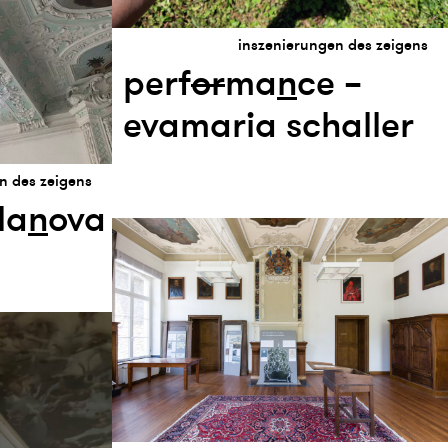
inszenierungen des zeigens
perf
or
ma
n
ce –
evamaria schaller
n des zeigens
la
n
ova