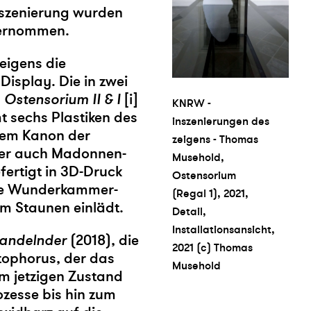
nszenierung wurden
bernommen.
eigens die
isplay. Die in zwei
n
Ostensorium II & I
[i]
KNRW -
t sechs Plastiken des
inszenierungen des
dem Kanon der
zeigens - Thomas
oder auch Madonnen-
Musehold,
ertigt in 3D-Druck
Ostensorium
che Wunderkammer-
(Regal 1), 2021,
m Staunen einlädt.
Detail,
Installationsansicht,
andelnder
(2018), die
2021 (c) Thomas
tophorus, der das
Musehold
um jetzigen Zustand
ozesse bis hin zum