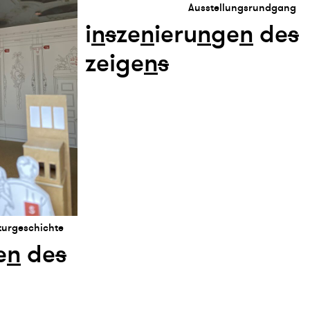
Ausstellungsrundgang
i
n
s
ze
n
ieru
n
ge
n
de
s
zeige
n
s
turgeschichte
e
n
de
s