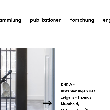
ammlung
publikationen
forschung
en
KNRW -
inszenierungen des
zeigens - Thomas
Musehold,