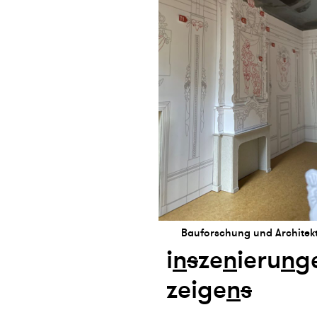
Bauforschung und Architek
i
n
s
ze
n
ieru
n
g
zeige
n
s