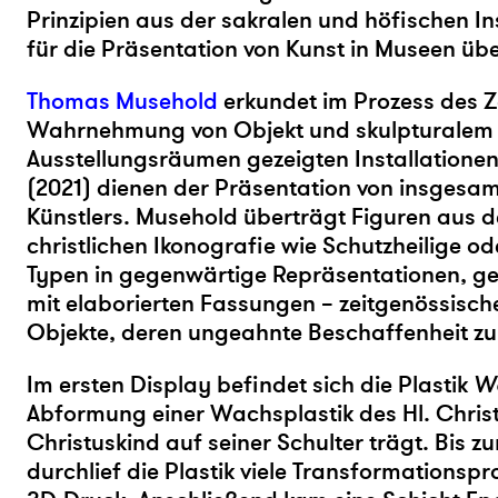
Prinzipien aus der sakralen und höfischen I
für die Präsentation von Kunst in Museen ü
Thomas Musehold
erkundet im Prozess des Z
Wahrnehmung von Objekt und skulpturalem D
Ausstellungsräumen gezeigten Installatione
(2021) dienen der Präsentation von insgesam
Künstlers. Musehold überträgt Figuren aus 
christlichen Ikonografie wie Schutzheilige 
Typen in gegenwärtige Repräsentationen, gef
mit elaborierten Fassungen – zeitgenössis
Objekte, deren ungeahnte Beschaffenheit zu
Im ersten Display befindet sich die Plastik
W
Abformung einer Wachsplastik des Hl. Chris
Christuskind auf seiner Schulter trägt. Bis z
durchlief die Plastik viele Transformationspr