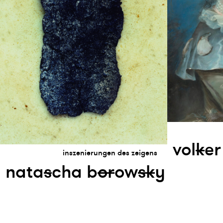
vol
k
er
inszenierungen des zeigens
nata
s
cha b
or
ow
s
k
y