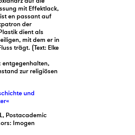
oxidharz auf die
ssung mit Effektlack,
eist en passant auf
zpatron der
lastik dient als
eiligen, mit dem er in
uss trägt. (Text: Elke
e: entgegenhalten,
stand zur religiösen
schichte und
er«
NL, Postacademic
isors: Imogen