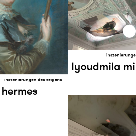
inszenierunge
lyoudmila mi
inszenierungen des zeigens
 herme
s