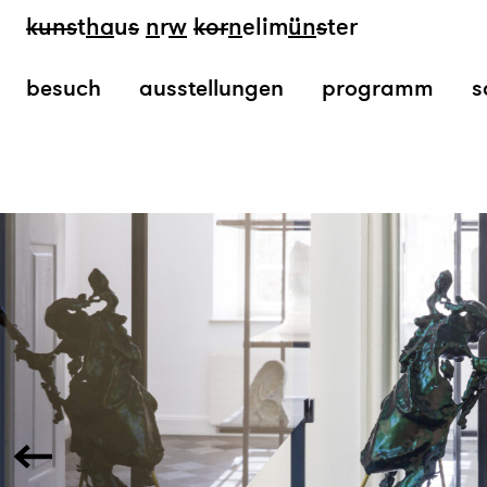
kun
s
t
ha
u
s
n
r
w
k
or
n
elim
ün
s
ter
besuch
ausstellungen
programm
s