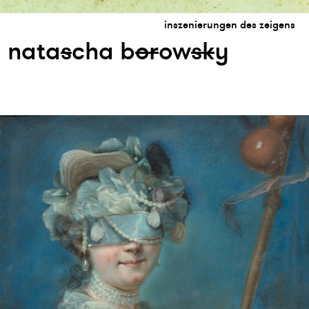
inszenierungen des zeigens
nata
s
cha b
or
ow
s
k
y