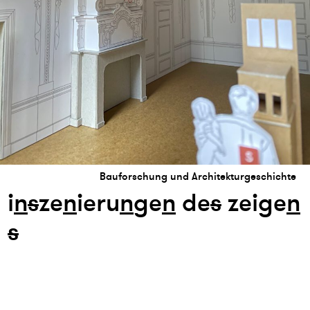
Bauforschung und Architekturgeschichte
i
n
s
ze
n
ieru
n
ge
n
de
s
zeige
n
s