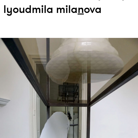
lyoudmila mila
n
ova