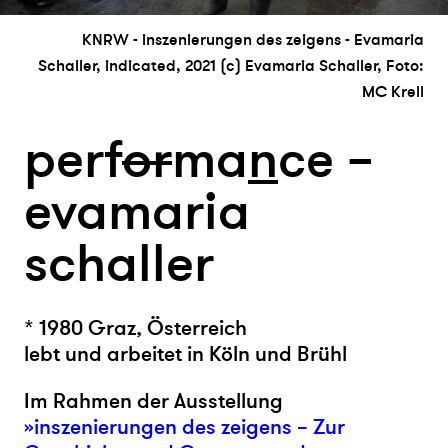
KNRW - inszenierungen des zeigens - Evamaria
Schaller, indicated, 2021 (c) Evamaria Schaller, Foto:
MC Krell
perf
or
ma
n
ce –
evamaria
schaller
* 1980 Graz, Österreich
lebt und arbeitet in Köln und Brühl
Im Rahmen der Ausstellung
»inszenierungen des zeigens – Zur