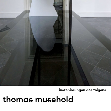
inszenierungen des zeigens
thoma
s
mu
s
ehold