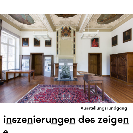
Ausstellungsrundgang
i
n
s
ze
n
ieru
n
ge
n
de
s
zeige
n
s