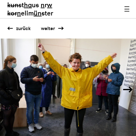
kun
s
t
ha
u
s
n
r
w
k
or
n
elim
ün
s
ter
zurück
weiter