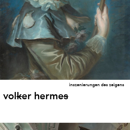
inszenierungen des zeigens
vol
k
er herme
s