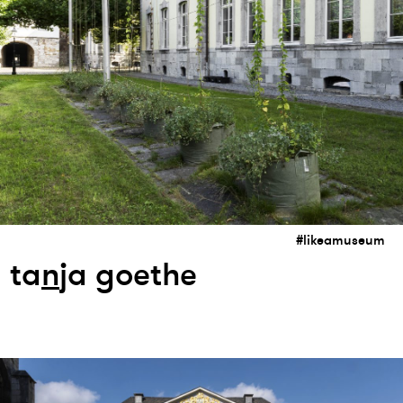
#likeamuseum
ta
n
ja goethe