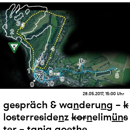
28.05.2017, 15:00 Uhr
ge
s
präch & wa
n
deru
n
g –
k
lo
s
terre
s
ide
n
z
k
or
n
elim
ün
s
ter – ta
n
ja goethe