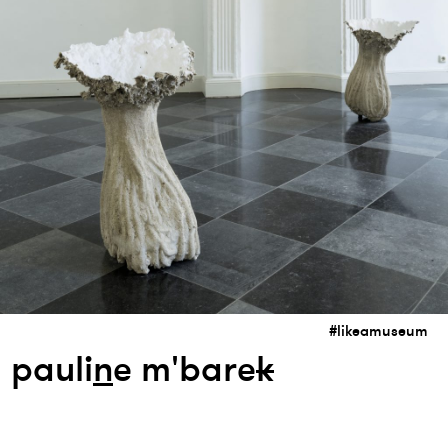
#likeamuseum
pauli
n
e m'bare
k