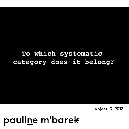
object ID, 2012
pauli
n
e m'bare
k