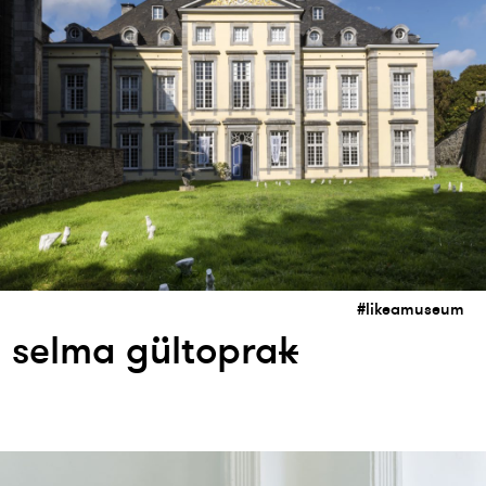
#likeamuseum
selma gültopra
k