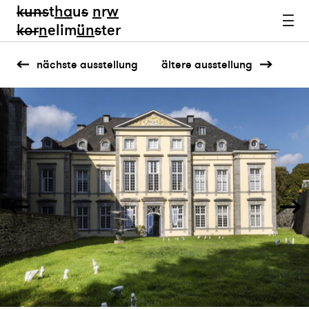
kun
s
t
ha
u
s
n
r
w
k
or
n
elim
ün
s
ter
nächste ausstellung
ältere ausstellung