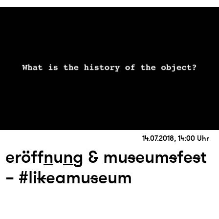
14.07.2018, 14:00 Uhr
eröff
n
u
n
g & mu
s
eum
s
fe
s
t
– #li
k
eamu
s
eum