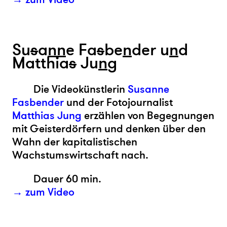
Su
s
a
n
n
e Fa
s
be
n
der u
n
d
Matthia
s
Ju
n
g
Die Videokünstlerin
Susanne
Fasbender
und der Fotojournalist
Matthias Jung
erzählen von Begegnungen
mit Geisterdörfern und denken über den
Wahn der kapitalistischen
Wachstumswirtschaft nach.
Dauer 60 min.
→ zum Video