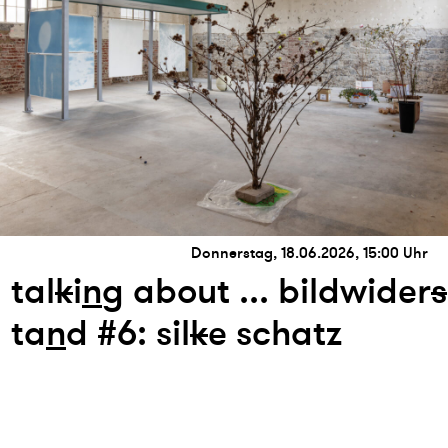
Donnerstag, 18.06.2026, 15:00 Uhr
tal
k
i
n
g about ... bildwider
s
ta
n
d #6: sil
k
e schatz