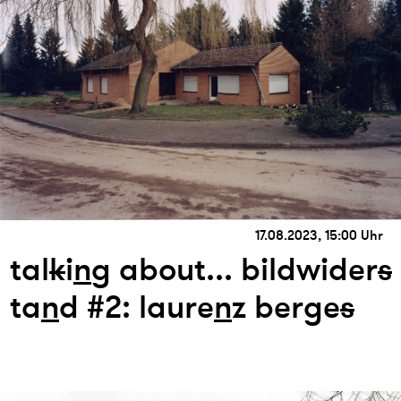
17.08.2023, 15:00 Uhr
tal
k
i
n
g about... bildwider
s
ta
n
d #2: laure
n
z berge
s