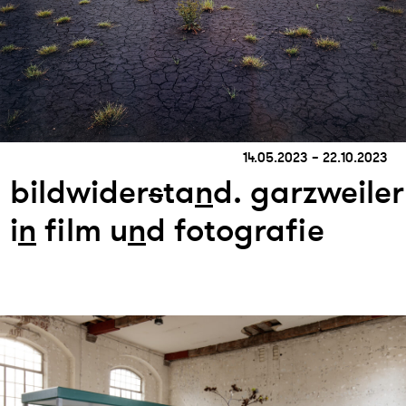
14.05.2023 – 22.10.2023
bildwider
s
ta
n
d. garzweiler
i
n
film u
n
d fotografie