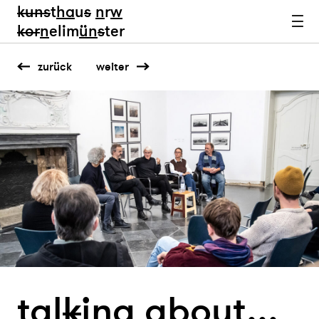
kun
s
t
ha
u
s
n
r
w
k
or
n
elim
ün
s
ter
zurück
weiter
tal
k
i
n
g about...