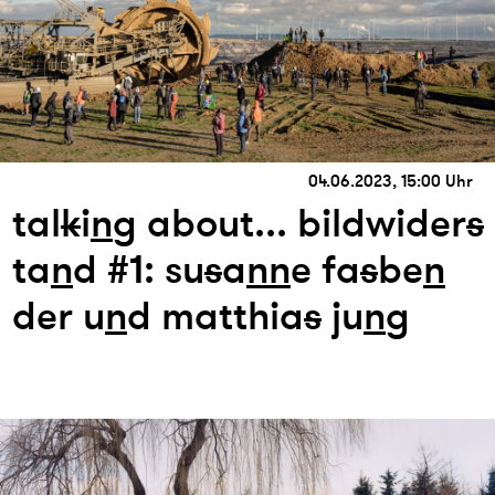
04.06.2023, 15:00 Uhr
tal
k
i
n
g about... bildwider
s
ta
n
d #1: su
s
a
n
n
e fa
s
be
n
der u
n
d matthia
s
ju
n
g