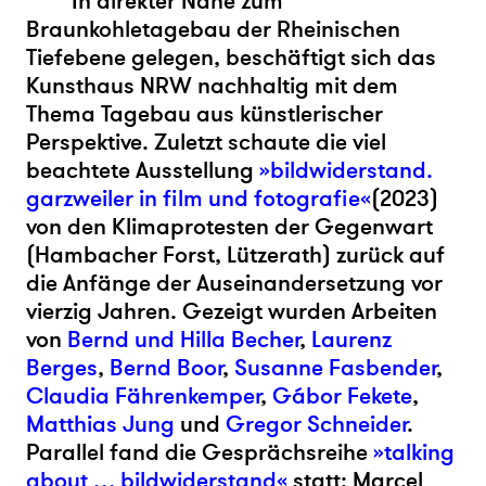
In direkter Nähe zum
Braunkohletagebau der Rheinischen
Tiefebene gelegen, beschäftigt sich das
Kunsthaus NRW nachhaltig mit dem
Thema Tagebau aus künstlerischer
Perspektive. Zuletzt schaute die viel
beachtete Ausstellung
»bildwiderstand.
garzweiler in film und fotografie«
(2023)
von den Klimaprotesten der Gegenwart
(Hambacher Forst, Lützerath) zurück auf
die Anfänge der Auseinandersetzung vor
vierzig Jahren. Gezeigt wurden Arbeiten
von
Bernd und Hilla Becher
,
Laurenz
Berges
,
Bernd Boor
,
Susanne Fasbender
,
Claudia Fährenkemper
,
Gábor Fekete
,
Matthias Jung
und
Gregor Schneider
.
Parallel fand die Gesprächsreihe
»talking
about … bildwiderstand«
statt: Marcel