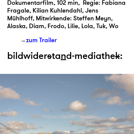
Dokumentarfilm, 102 min,
Regie: Fabiana
Fragale, Kilian Kuhlendahl, Jens
Mühlhoff, Mitwirkende: Steffen Meyn,
Alaska, Diam, Frodo, Lilie, Lola, Tuk, Wo
→
zum Trailer
bildwider
s
ta
n
d-mediathe
k
: