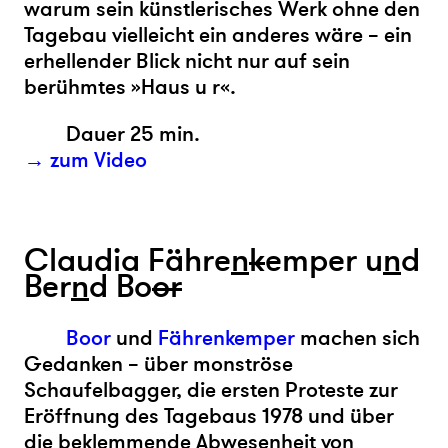
warum sein künstlerisches Werk ohne den
Tagebau vielleicht ein anderes wäre – ein
erhellender Blick nicht nur auf sein
berühmtes »Haus u r«.
Dauer 25 min.
→ zum Video
Claudia Fähre
n
k
emper u
n
d
Ber
n
d Bo
or
Boor
und
Fährenkemper
machen sich
Gedanken – über monströse
Schaufelbagger, die ersten Proteste zur
Eröffnung des Tagebaus 1978 und über
die beklemmende Abwesenheit von