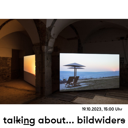
19.10.2023, 15:00 Uhr
tal
k
i
n
g about... bildwider
s