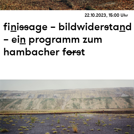
22.10.2023, 15:00 Uhr
fi
n
i
s
s
age – bildwider
s
ta
n
d
– ei
n
programm zum
hambacher f
or
s
t