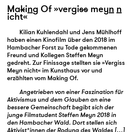
Ma
k
i
n
g Of »vergi
s
s
mey
n
n
icht«
Kilian Kuhlendahl und Jens Mühlhoff
haben einen Kinofilm über den 2018 im
Hambacher Forst zu Tode gekommenen
Freund und Kollegen Steffen Meyn
gedreht. Zur Finissage stellten sie »Vergiss
Meyn nicht«
im Kunsthaus vor und
erzählten vom Making Of.
Angetrieben von einer Faszination für
Aktivismus und dem Glauben an eine
bessere Gemeinschaft begibt sich der
junge Filmstudent Steffen Meyn 2018 in
den Hambacher Wald. Dort stellen sich
Aktivist*innen der Rodung des Waldes […]