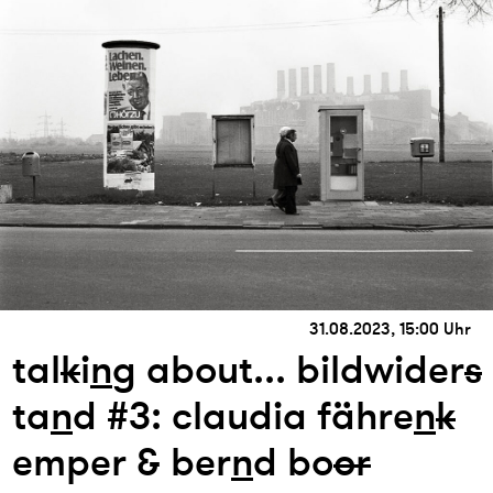
31.08.2023, 15:00 Uhr
tal
k
i
n
g about... bildwider
s
ta
n
d #3: claudia fähre
n
k
emper & ber
n
d bo
or