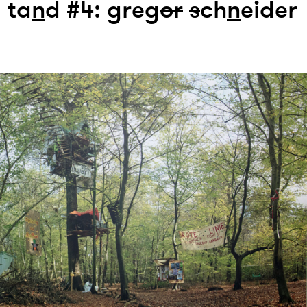
ta
n
d #4: greg
or
s
ch
n
eider