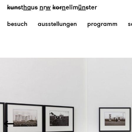
kun
s
t
ha
u
s
n
r
w
k
or
n
elim
ün
s
ter
besuch
ausstellungen
programm
s