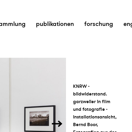
ammlung
publikationen
forschung
en
KNRW -
bildwiderstand.
garzweiler in film
und fotografie -
Installationsansicht,
Bernd Boor,