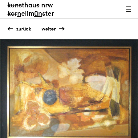
kun
s
t
ha
u
s
n
r
w
k
or
n
elim
ün
s
ter
zurück
weiter