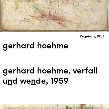
Vegetativ, 1957
gerhard hoehme
gerhard hoehme, verfall
u
n
d we
n
de, 1959