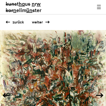
kun
s
t
ha
u
s
n
r
w
k
or
n
elim
ün
s
ter
zurück
weiter