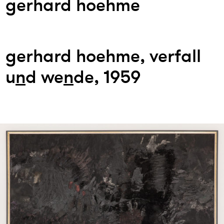
gerhard hoehme
gerhard hoehme, verfall
u
n
d we
n
de, 1959