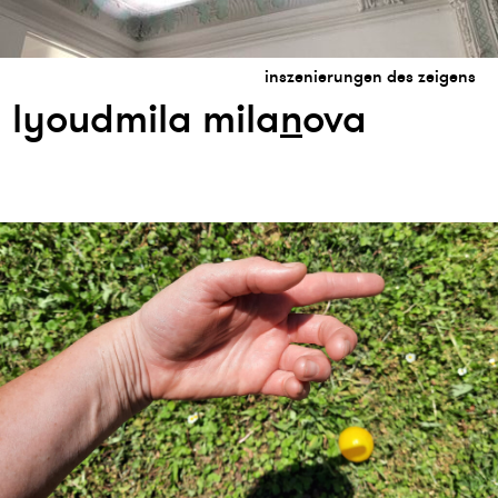
inszenierungen des zeigens
lyoudmila mila
n
ova