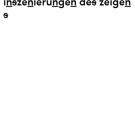
i
n
s
ze
n
ieru
n
ge
n
de
s
zeige
n
s