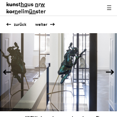
kun
s
t
ha
u
s
n
r
w
k
or
n
elim
ün
s
ter
zurück
weiter