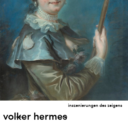
inszenierungen des zeigens
vol
k
er herme
s