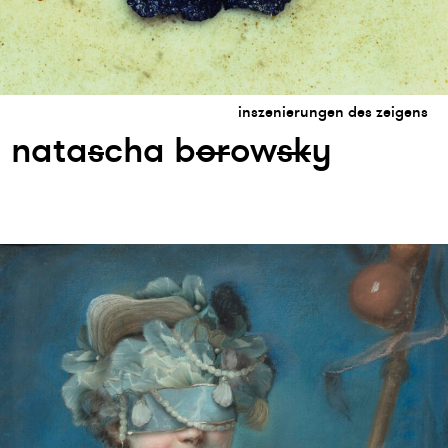
inszenierungen des zeigens
nata
s
cha b
or
ow
s
k
y