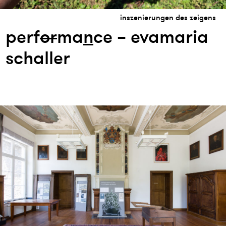
inszenierungen des zeigens
perf
or
ma
n
ce – evamaria
schaller