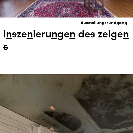
Ausstellungsrundgang
i
n
s
ze
n
ieru
n
ge
n
de
s
zeige
n
s