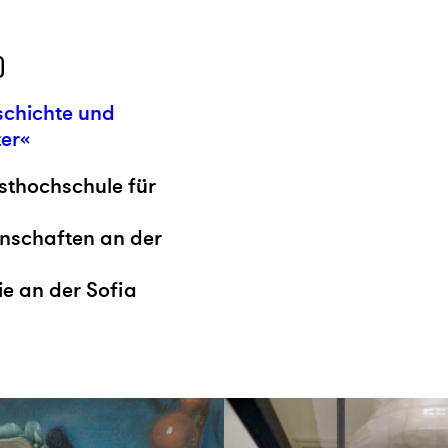
)
schichte und
er«
nsthochschule für
enschaften an der
ie an der Sofia