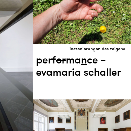
inszenierungen des zeigens
perf
or
ma
n
ce –
evamaria schaller