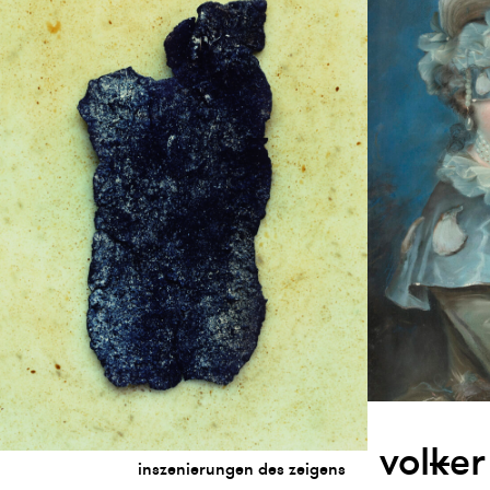
vol
k
er
inszenierungen des zeigens