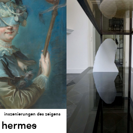
inszenierungen des zeigens
 herme
s