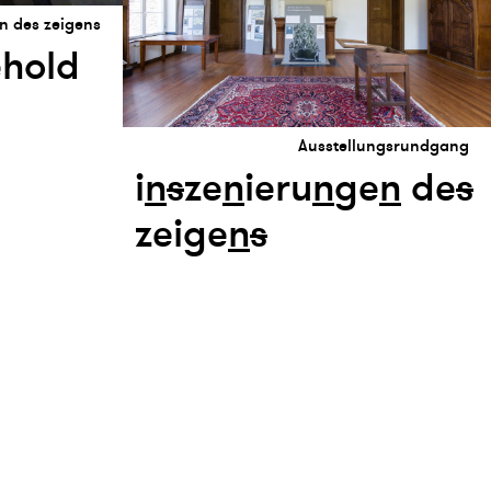
n des zeigens
ehold
Ausstellungsrundgang
i
n
s
ze
n
ieru
n
ge
n
de
s
zeige
n
s