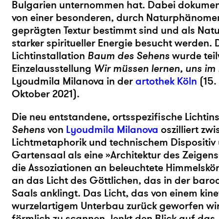
Bulgarien unternommen hat. Dabei dokumenti
von einer besonderen, durch Naturphänome
geprägten Textur bestimmt sind und als Nat
starker spiritueller Energie besucht werden. 
Lichtinstallation
Baum des Sehens
wurde teilw
Einzelausstellung
Wir müssen lernen, uns im 
Lyoudmila Milanova in der
artothek Köln
(15.
Oktober 2021).
Die neu entstandene, ortsspezifische Lichtin
Sehens
von
Lyoudmila Milanova
oszilliert zw
Lichtmetaphorik und technischem Dispositiv u
Gartensaal als eine »Architektur des Zeigens«
die Assoziationen an beleuchtete Himmelskör
an das Licht des Göttlichen, das in der bar
Saals anklingt. Das Licht, das von einem kine
wurzelartigem Unterbau zurück geworfen wi
förmlich zu scannen, lenkt den Blick auf da