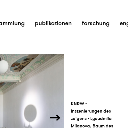
ammlung
publikationen
forschung
en
KNRW -
inszenierungen des
zeigens - Lyoudmila
Milanova, Baum des