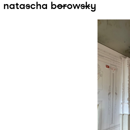
nata
s
cha b
or
ow
s
k
y