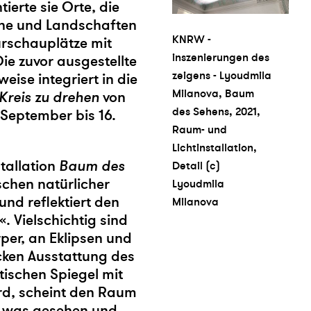
erte sie Orte, die
ne und Landschaften
KNRW -
urschauplätze mit
inszenierungen des
Die zuvor ausgestellte
zeigens - Lyoudmila
eise integriert in die
Milanova, Baum
Kreis zu drehen
von
des Sehens, 2021,
 September bis 16.
Raum- und
Lichtinstallation,
stallation
Baum des
Detail (c)
ischen natürlicher
Lyoudmila
nd reflektiert den
Milanova
. Vielschichtig sind
per, an Eklipsen und
ocken Ausstattung des
tischen Spiegel mit
rd, scheint den Raum
s, was gesehen und