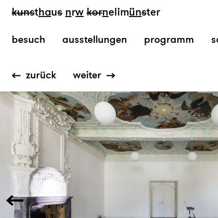
kun
s
t
ha
u
s
n
r
w
k
or
n
elim
ün
s
ter
besuch
ausstellungen
programm
s
zurück
weiter