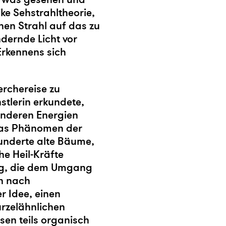
ke Sehstrahltheorie,
nen Strahl auf das zu
dernde Licht vor
rkennens sich
erchereise zu
stlerin erkundete,
onderen Energien
f das Phänomen der
nderte alte Bäume,
he Heil-Kräfte
ng, die dem Umgang
ch nach
r Idee, einen
urzelähnlichen
sen teils organisch