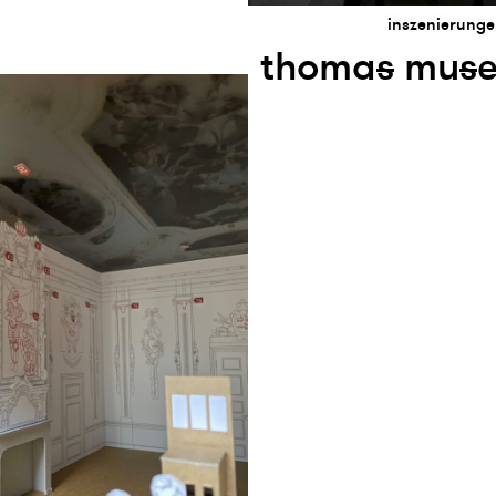
inszenierunge
thoma
s
mu
s