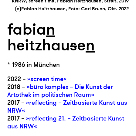
KNRW, screen time, Fabian Heitzhausen, Streit, 2019
(c)Fabian Heitzhausen, Foto: Carl Brunn, Okt. 2022
fabia
n
heitzhau
s
e
n
* 1986 in München
2022 –
»screen time«
2018 –
»büro komplex – Die Kunst der
Artothek im politischen Raum«
2017 –
»reflecting – Zeitbasierte Kunst aus
NRW«
2017 –
»reflecting 21. – Zeitbasierte Kunst
aus NRW«