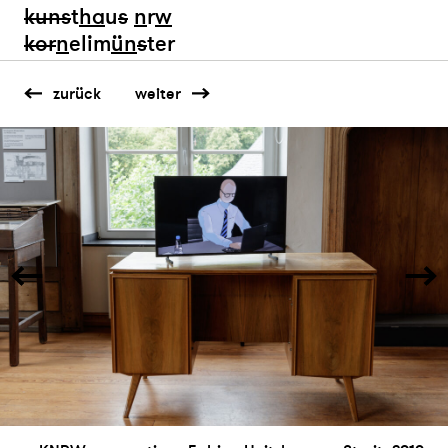
kun
s
t
ha
u
s
n
r
w
k
or
n
elim
ün
s
ter
zurück
weiter