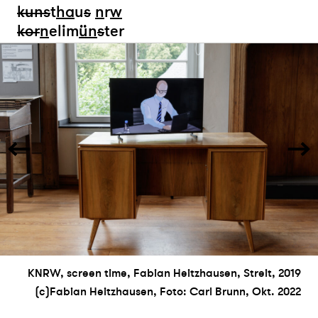
kun
s
t
ha
u
s
n
r
w
k
or
n
elim
ün
s
ter
KNRW, screen time, Fabian Heitzhausen, Streit, 2019
(c)Fabian Heitzhausen, Foto: Carl Brunn, Okt. 2022