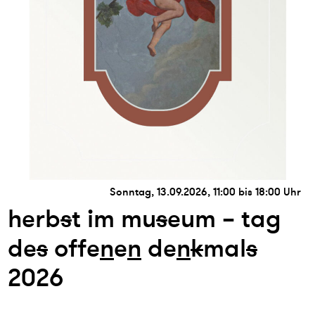
Sonntag, 13.09.2026, 11:00 bis 18:00 Uhr
herb
s
t im mu
s
eum – tag
de
s
offe
n
e
n
de
n
k
mal
s
2026