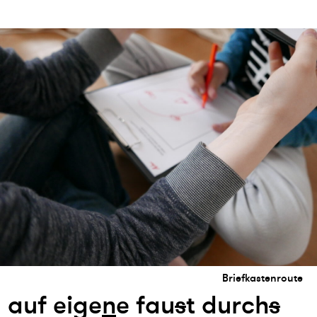
Briefkastenroute
auf eige
n
e fau
s
t durch
s