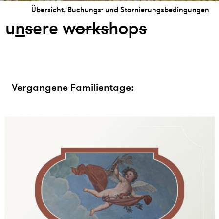
Übersicht, Buchungs- und Stornierungsbedingungen
u
n
s
ere w
or
k
s
hop
s
Vergangene Familientage: