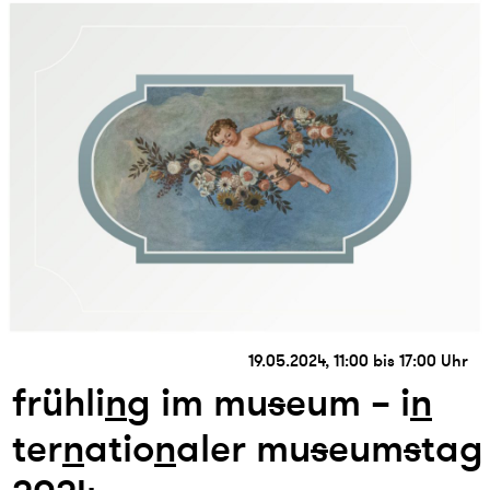
19.05.2024, 11:00 bis 17:00 Uhr
frühli
n
g im mu
s
eum – i
n
ter
n
atio
n
aler mu
s
eum
s
tag