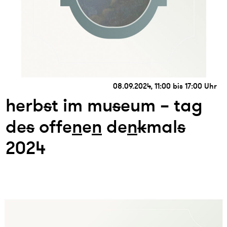
08.09.2024, 11:00 bis 17:00 Uhr
herb
s
t im mu
s
eum – tag
de
s
offe
n
e
n
de
n
k
mal
s
2024