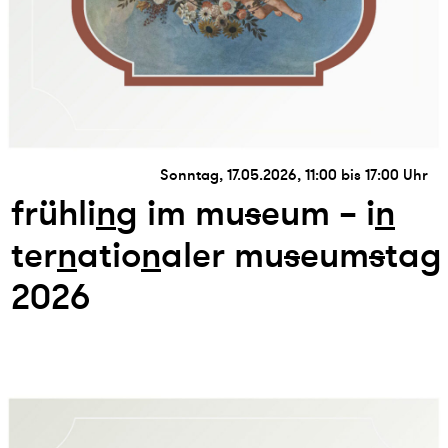
Sonntag, 17.05.2026, 11:00 bis 17:00 Uhr
frühli
n
g im mu
s
eum – i
n
ter
n
atio
n
aler mu
s
eum
s
tag
2026