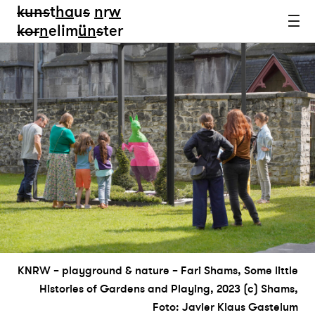
kun
s
t
ha
u
s
n
r
w
k
or
n
elim
ün
s
ter
KNRW – playground & nature – Fari Shams, Some little
Histories of Gardens and Playing, 2023 (c) Shams,
Foto: Javier Klaus Gastelum