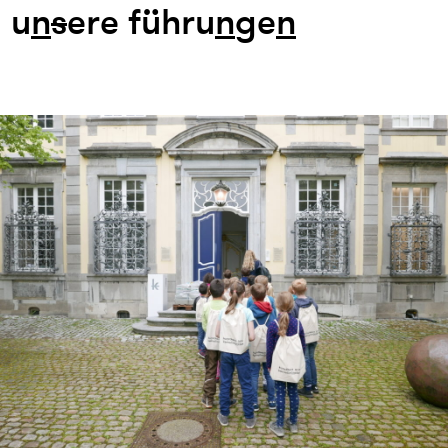
u
n
s
ere führu
n
ge
n