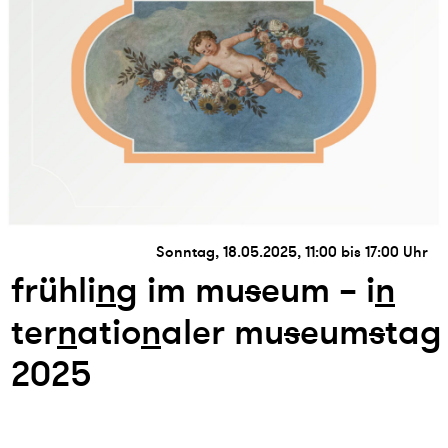
Sonntag, 18.05.2025, 11:00 bis 17:00 Uhr
frühli
n
g im mu
s
eum – i
n
ter
n
atio
n
aler mu
s
eum
s
tag
2025