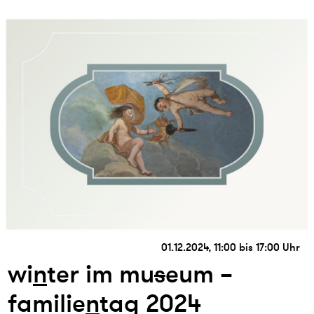
01.12.2024, 11:00 bis 17:00 Uhr
wi
n
ter im mu
s
eum –
familie
n
tag 2024