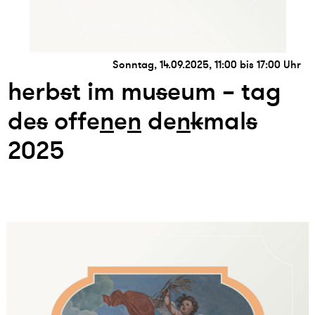
Sonntag, 14.09.2025, 11:00 bis 17:00 Uhr
herb
s
t im mu
s
eum – tag
de
s
offe
n
e
n
de
n
k
mal
s
2025