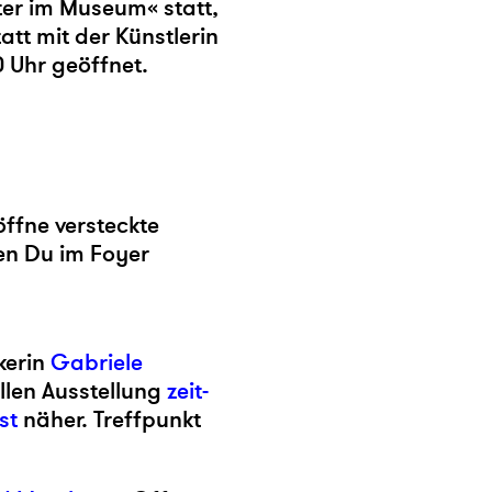
ter im Museum
«
statt,
tt mit der Künstlerin
 Uhr geöffnet.
ffne versteckte
den Du im Foyer
kerin
Gabriele
ellen Ausstellung
zeit-
st
näher. Treffpunkt