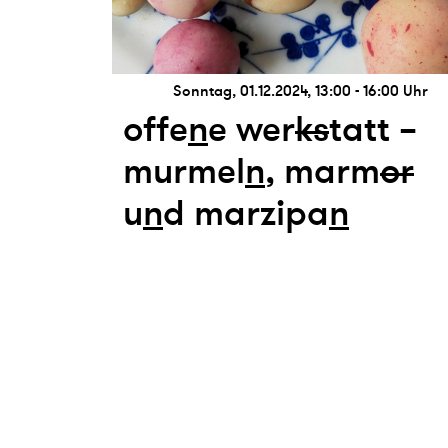
Sonntag, 01.12.2024, 13:00 - 16:00 Uhr
offe
n
e wer
k
s
tatt –
murmel
n
, marm
or
u
n
d marzipa
n