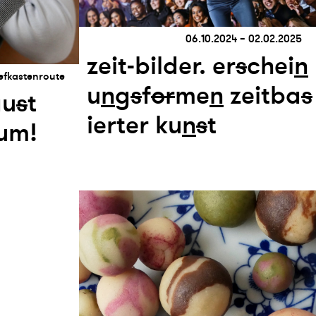
06.10.2024 – 02.02.2025
zeit-bilder. er
s
chei
n
efkastenroute
u
n
g
s
f
or
me
n
zeitba
s
au
s
t
ierter ku
n
s
t
um!