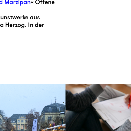
d Marzipan
«
Offene
 Kunstwerke aus
ra
Herzog. In der