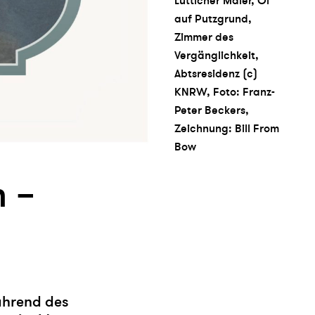
Lütticher Maler, Öl
auf Putzgrund,
Zimmer des
Vergänglichkeit,
Abtsresidenz (c)
KNRW, Foto: Franz-
Peter Beckers,
Zeichnung: Bill From
Bow
 –
ährend des