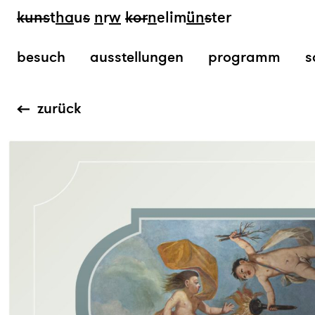
kun
s
t
ha
u
s
n
r
w
k
or
n
elim
ün
s
ter
besuch
ausstellungen
programm
s
zurück