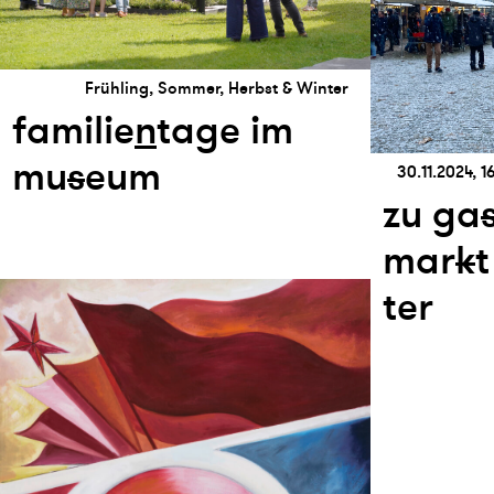
Frühling, Sommer, Herbst & Winter
familie
n
tage im
mu
s
eum
30.11.2024, 1
zu ga
mar
k
t
ter