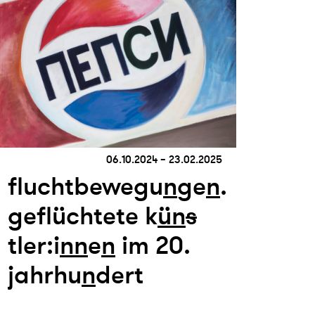
06.10.2024 – 23.02.2025
fluchtbewegu
n
ge
n
.
geflüchtete k
ün
s
tler:i
n
n
e
n
im 20.
jahrhu
n
dert