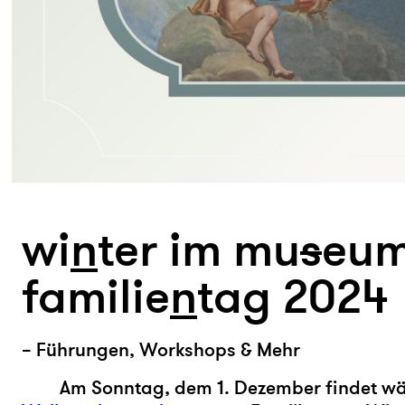
wi
n
ter im mu
s
eum
familie
n
tag 2024
– Führungen, Workshops & Mehr
Am Sonntag, dem 1. Dezember findet w