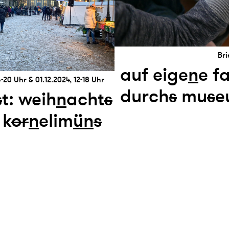
Bri
auf eige
n
e f
6-20 Uhr & 01.12.2024, 12-18 Uhr
durch
s
mu
s
e
s
t: weih
n
acht
s
 k
or
n
elim
ün
s