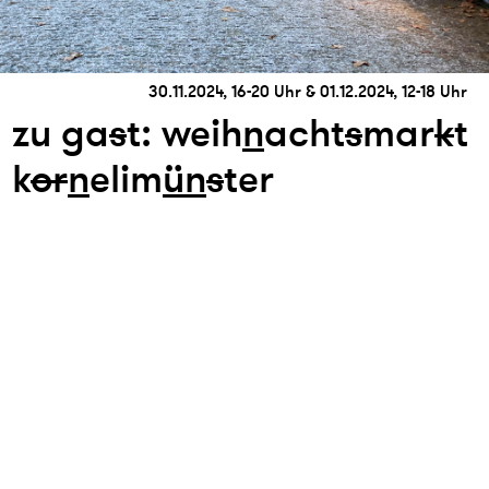
30.11.2024, 16-20 Uhr & 01.12.2024, 12-18 Uhr
zu ga
s
t: weih
n
acht
s
mar
k
t
k
or
n
elim
ün
s
ter