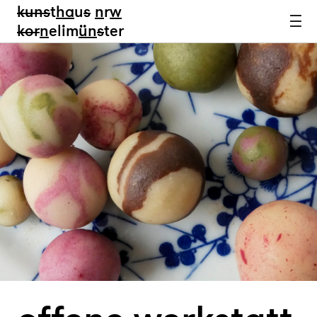
kun
s
t
ha
u
s
n
r
w
k
or
n
elim
ün
s
ter