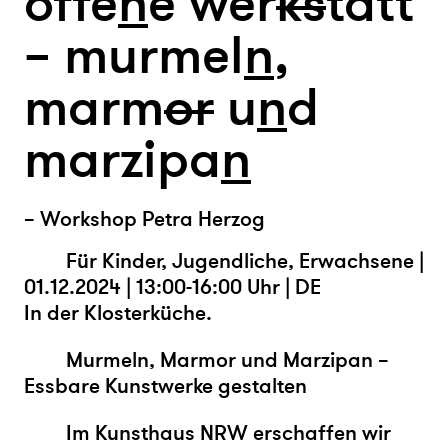
offe
n
e wer
k
s
tatt
– murmel
n
,
marm
or
u
n
d
marzipa
n
– Workshop Petra Herzog
Für Kinder, Jugendliche, Erwachsene |
01.12.2024 | 13:00-16:00 Uhr | DE
In der Klosterküche.
Murmeln, Marmor und Marzipan –
Essbare Kunstwerke gestalten
Im Kunsthaus NRW erschaffen wir