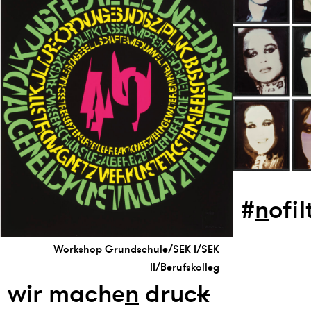
#
n
ofil
Workshop Grundschule/SEK I/SEK
II/Berufskolleg
wir mache
n
druc
k