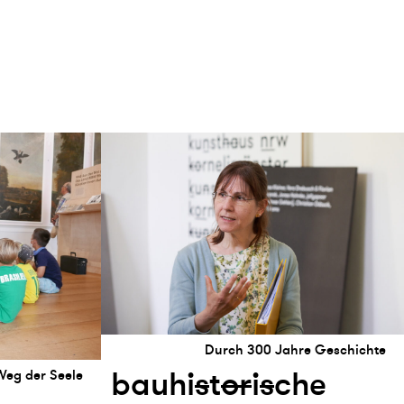
Durch 300 Jahre Geschichte
bauhi
s
t
or
i
s
che
eg der Seele