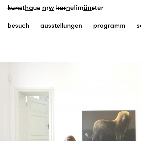
kun
s
t
ha
u
s
n
r
w
k
or
n
elim
ün
s
ter
besuch
ausstellungen
programm
s