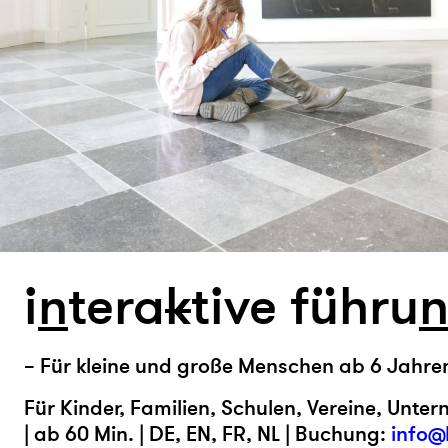
i
n
tera
k
tive führu
– Für kleine und große Menschen ab 6 Jahre
Für Kinder, Familien, Schulen, Vereine, Unte
| ab 60 Min. | DE, EN, FR, NL | Buchung:
info@