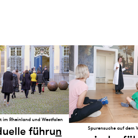
t im Rheinland und Westfalen
duelle führu
n
Spurensuche auf dem W