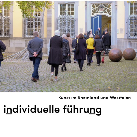
Kunst im Rheinland und Westfalen
i
n
dividuelle führu
n
g