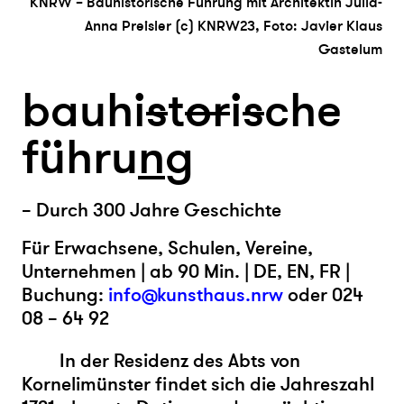
KNRW – Bauhistorische Führung mit Architektin Julia-
Anna Preisler (c) KNRW23, Foto: Javier Klaus
Gastelum
bauhi
s
t
or
i
s
che
führu
n
g
– Durch 300 Jahre Geschichte
Für Erwachsene, Schulen, Vereine,
Unternehmen | ab 90 Min. | DE, EN, FR |
Buchung:
info@kunsthaus.nrw
oder 024
08 – 64 92
In der Residenz des Abts von
Kornelimünster findet sich die Jahreszahl