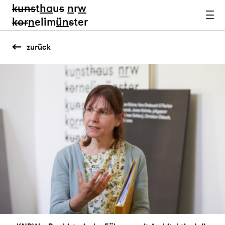
kun
s
t
ha
u
s
n
r
w
k
or
n
elim
ün
s
ter
zurück