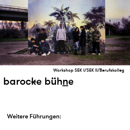
Workshop SEK I/SEK II/Berufskolleg
baroc
k
e büh
n
e
Weitere Führungen: