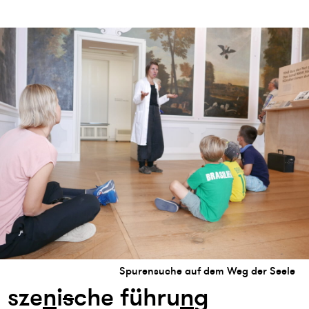
Spurensuche auf dem Weg der Seele
sze
n
i
s
che führu
n
g