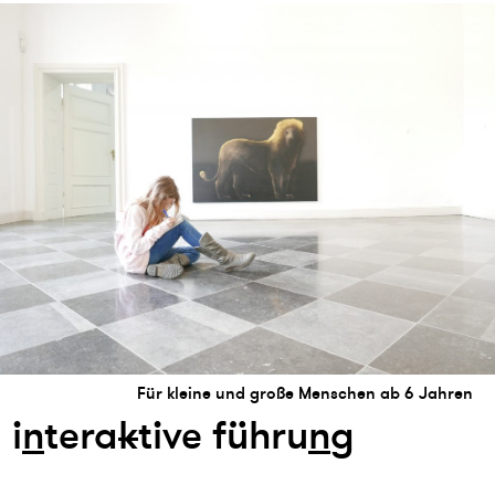
Für kleine und große Menschen ab 6 Jahren
i
n
tera
k
tive führu
n
g