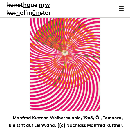
kun
s
t
ha
u
s
n
r
w
k
or
n
elim
ün
s
ter
Manfred Kuttner, Weibermuehle, 1963, Öl, Tempera,
Bleistift auf Leinwand, ((c) Nachlass Manfred Kuttner,