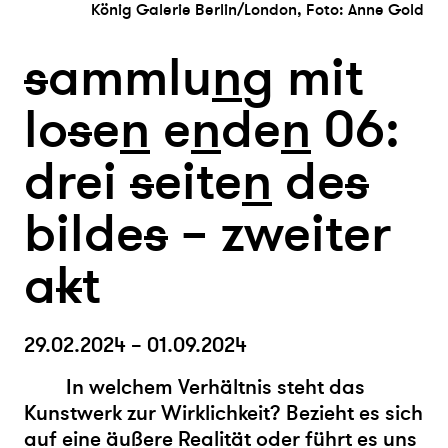
König Galerie Berlin/London, Foto: Anne Gold
s
ammlu
n
g mit
lo
s
e
n
e
n
de
n
06:
drei
s
eite
n
de
s
bilde
s
– zweiter
a
k
t
29.02.2024 – 01.09.2024
In welchem Verhältnis steht das
Kunstwerk zur Wirklichkeit? Bezieht es sich
auf eine äußere Realität oder führt es uns