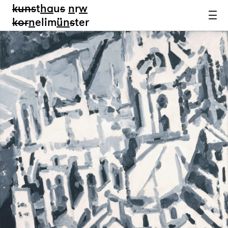
kun
s
t
ha
u
s
n
r
w
k
or
n
elim
ün
s
ter