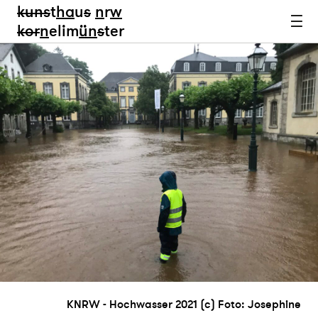
kun
s
t
ha
u
s
n
r
w
k
or
n
elim
ün
s
ter
KNRW - Hochwasser 2021 (c) Foto: Josephine