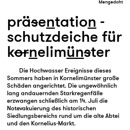
Mengedoht
prä
s
e
n
tatio
n
-
schutzdeiche für
k
or
n
elim
ün
s
ter
Die Hochwasser Ereignisse dieses
Sommers haben in Kornelimünster große
Schäden angerichtet. Die ungewöhnlich
lang andauernden Starkregenfälle
erzwangen schließlich am 14. Juli die
Notevakuierung des historischen
Siedlungsbereichs rund um die alte Abtei
und den Kornelius-Markt.