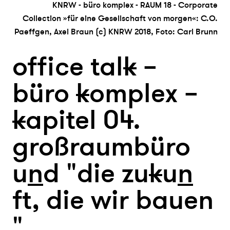
KNRW - büro komplex - RAUM 18 - Corporate
Collection »für eine Gesellschaft von morgen«: C.O.
Paeffgen, Axel Braun (c) KNRW 2018, Foto: Carl Brunn
office tal
k
–
büro
k
omplex –
k
apitel 04.
großraumbüro
u
n
d "die zu
k
u
n
ft, die wir baue
n
"