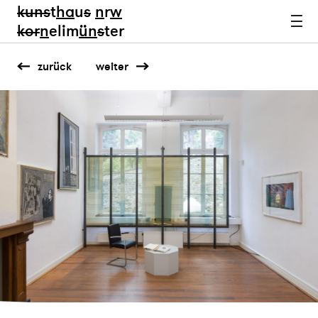
kun
s
t
ha
u
s
n
r
w
k
or
n
elim
ün
s
ter
zurück
weiter