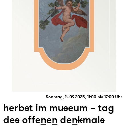
Sonntag, 14.09.2025, 11:00 bis 17:00 Uhr
herb
s
t im mu
s
eum – tag
de
s
offe
n
e
n
de
n
k
mal
s