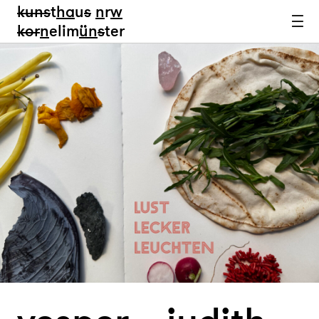
kun
s
t
ha
u
s
n
r
w
k
or
n
elim
ün
s
ter