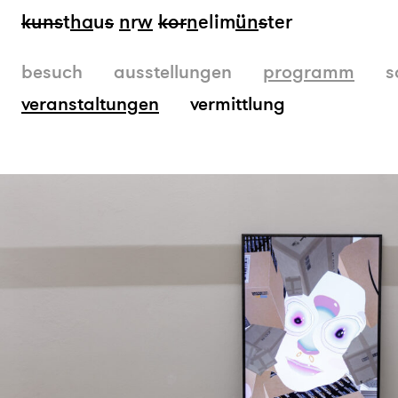
kun
s
t
ha
u
s
n
r
w
k
or
n
elim
ün
s
ter
besuch
ausstellungen
programm
s
veranstaltungen
vermittlung