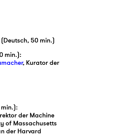
 (Deutsch, 50 min.)
0 min.):
humacher
, Kurator der
 min.):
irektor der Machine
ty of Massachusetts
an der Harvard