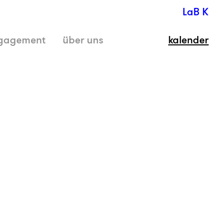
LaB K
gagement
über uns
kalender
schli