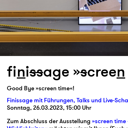
fi
n
i
s
s
age »
s
cree
n
Good Bye »screen time«!
Finissage mit Führungen, Talks und Live-Sch
Sonntag, 26.03.2023, 15:00 Uhr
Zum Abschluss der Ausstellung
»screen time 