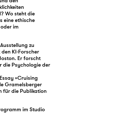
und den
klichkeiten
d? Wo steht die
s eine ethische
 oder im
 Ausstellung zu
 den KI-Forscher
Boston. Er forscht
r die Psychologie der
Essay »Cruising
ele Gramelsberger
für die Publikation
 Programm im Studio