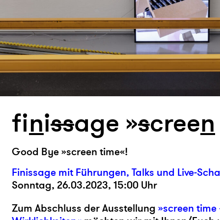
fi
n
i
s
s
age »
s
cree
n
Good Bye »screen time«!
Finissage mit Führungen, Talks und Live-Sch
Sonntag, 26.03.2023, 15:00 Uhr
Zum Abschluss der Ausstellung
»screen time 