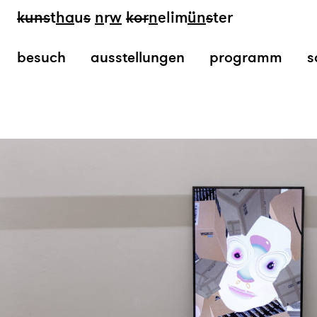
kun
s
t
ha
u
s
n
r
w
k
or
n
elim
ün
s
ter
besuch
ausstellungen
programm
s