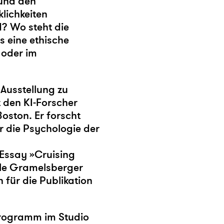
und den
klichkeiten
d? Wo steht die
s eine ethische
 oder im
 Ausstellung zu
 den KI-Forscher
Boston. Er forscht
r die Psychologie der
Essay »Cruising
ele Gramelsberger
für die Publikation
 Programm im Studio