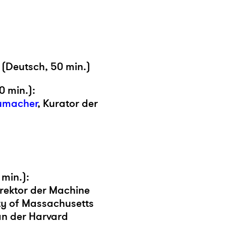
 (Deutsch, 50 min.)
0 min.):
humacher
, Kurator der
 min.):
irektor der Machine
ty of Massachusetts
an der Harvard