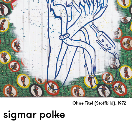
Ohne Titel (Stoffbild), 1972
sigmar pol
k
e