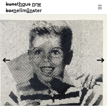
kun
s
t
ha
u
s
n
r
w
k
or
n
elim
ün
s
ter