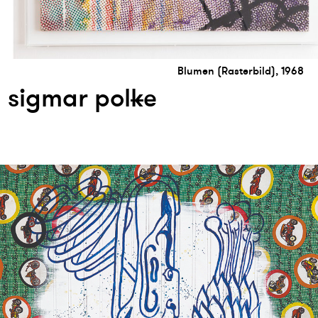
Blumen (Rasterbild), 1968
sigmar pol
k
e