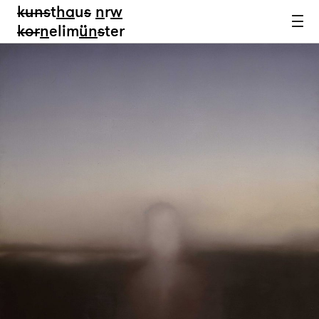
kun
s
t
ha
u
s
n
r
w
k
or
n
elim
ün
s
ter