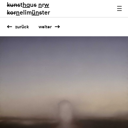
kun
s
t
ha
u
s
n
r
w
k
or
n
elim
ün
s
ter
zurück
weiter