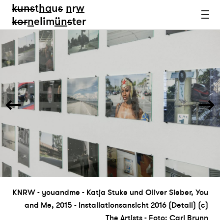
kun
s
t
ha
u
s
n
r
w
k
or
n
elim
ün
s
ter
KNRW - youandme - Katja Stuke und Oliver Sieber, You
and Me, 2015 - Installationsansicht 2016 (Detail) (c)
The Artists - Foto: Carl Brunn