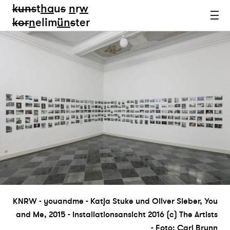
kun
s
t
ha
u
s
n
r
w
k
or
n
elim
ün
s
ter
KNRW - youandme - Katja Stuke und Oliver Sieber, You
and Me, 2015 - Installationsansicht 2016 (c) The Artists
- Foto: Carl Brunn