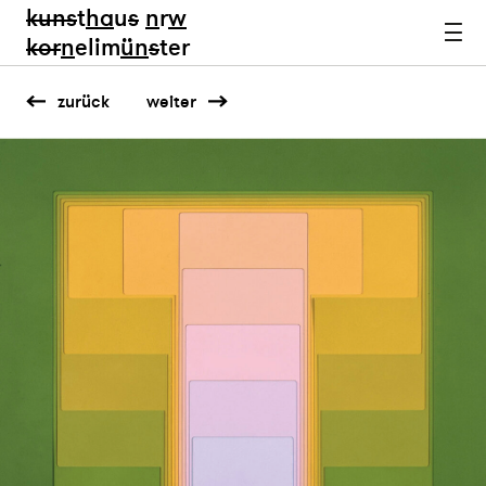
kun
s
t
ha
u
s
n
r
w
k
or
n
elim
ün
s
ter
zurück
weiter