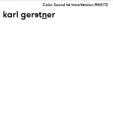
Color Sound 4A Intra-Version,1969/72
karl ger
s
t
n
er