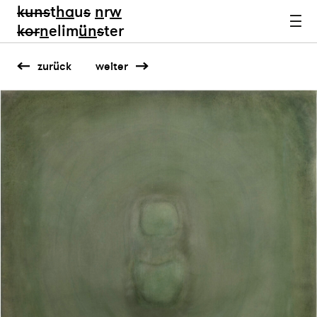
kun
s
t
ha
u
s
n
r
w
k
or
n
elim
ün
s
ter
zurück
weiter