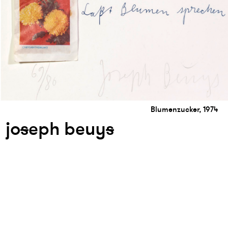
Blumenzucker, 1974
jo
s
eph beuy
s