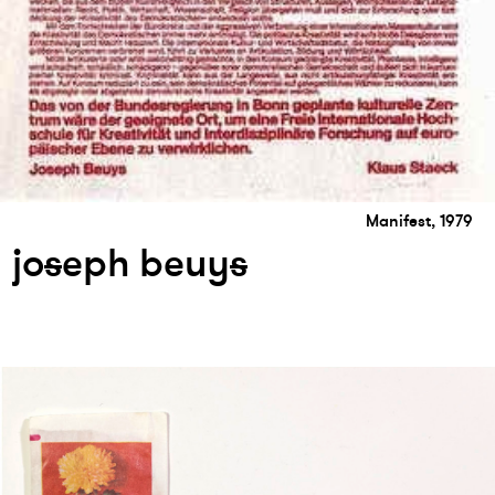
Manifest, 1979
jo
s
eph beuy
s