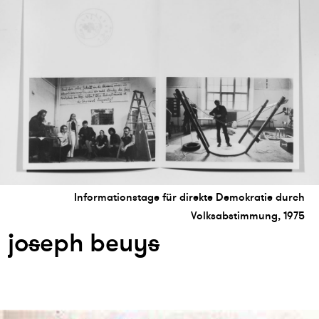
Informationstage für direkte Demokratie durch
Volksabstimmung, 1975
jo
s
eph beuy
s