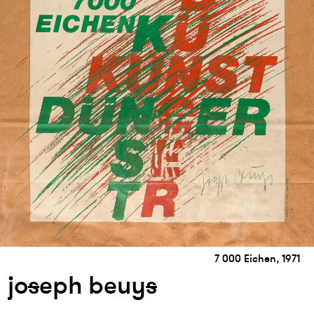
7 000 Eichen, 1971
jo
s
eph beuy
s