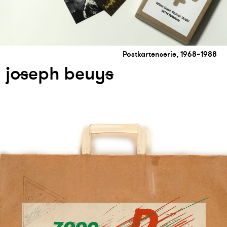
Postkartenserie, 1968–1988
jo
s
eph beuy
s