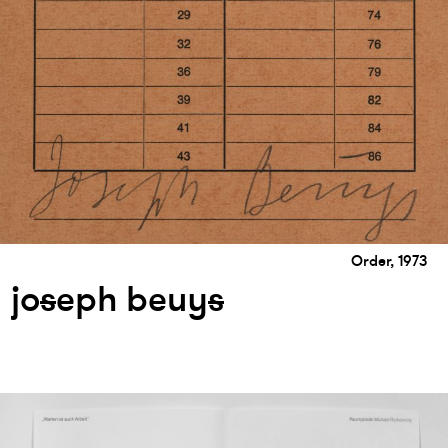
Order, 1973
jo
s
eph beuy
s