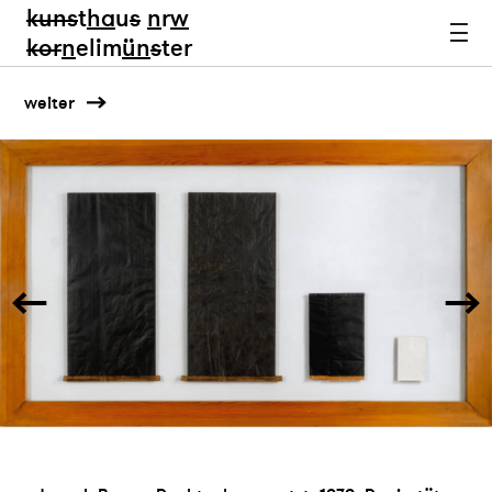
kun
s
t
ha
u
s
n
r
w
k
or
n
elim
ün
s
ter
weiter