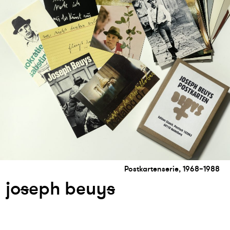
Postkartenserie, 1968–1988
jo
s
eph beuy
s