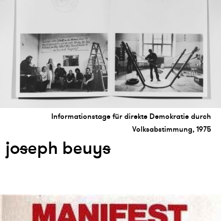
Informationstage für direkte Demokratie durch
Volksabstimmung, 1975
jo
s
eph beuy
s