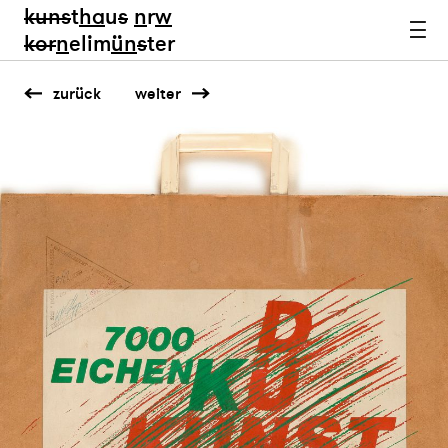
kun
s
t
ha
u
s
n
r
w
k
or
n
elim
ün
s
ter
zurück
weiter