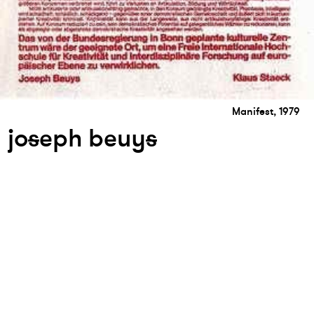
Manifest, 1979
jo
s
eph beuy
s