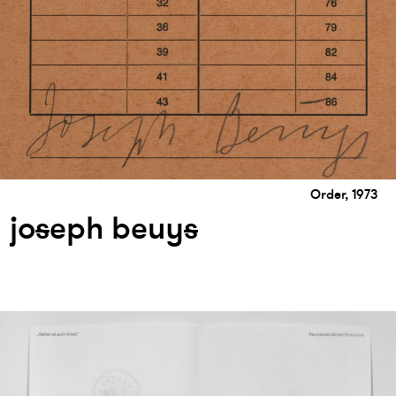
Order, 1973
jo
s
eph beuy
s