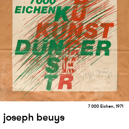
7 000 Eichen, 1971
jo
s
eph beuy
s