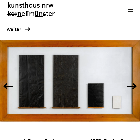
kun
s
t
ha
u
s
n
r
w
k
or
n
elim
ün
s
ter
weiter