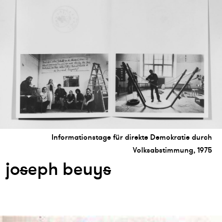
Informationstage für direkte Demokratie durch
Volksabstimmung, 1975
jo
s
eph beuy
s