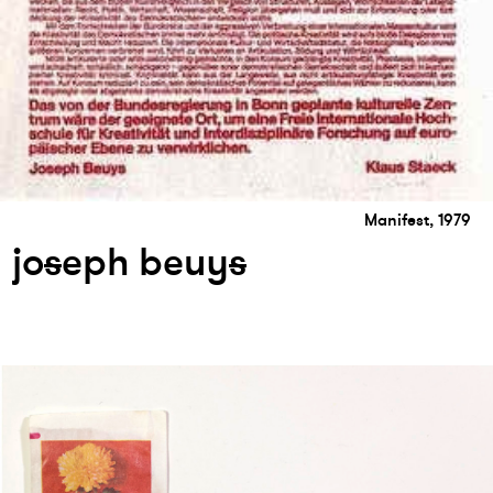
Manifest, 1979
jo
s
eph beuy
s