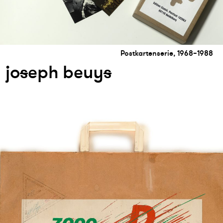
Postkartenserie, 1968–1988
jo
s
eph beuy
s