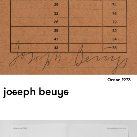
Order, 1973
jo
s
eph beuy
s