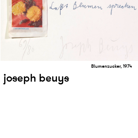
Blumenzucker, 1974
jo
s
eph beuy
s