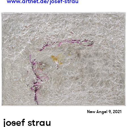
www.artnet.de/josef-strau
New Angel 9, 2021
jo
s
ef strau