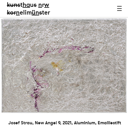
kun
s
t
ha
u
s
n
r
w
k
or
n
elim
ün
s
ter
Josef Strau, New Angel 9, 2021, Aluminium, Emaillestift