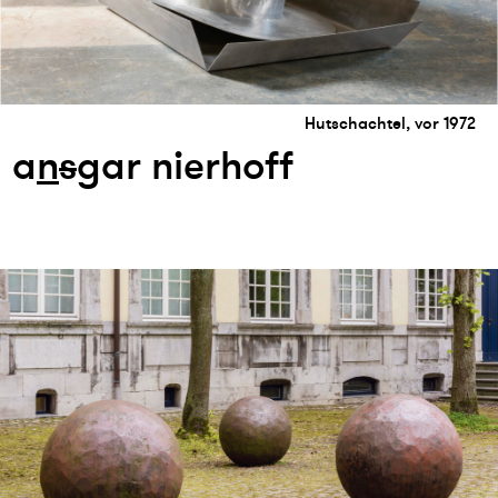
Hutschachtel, vor 1972
a
n
s
gar nierhoff