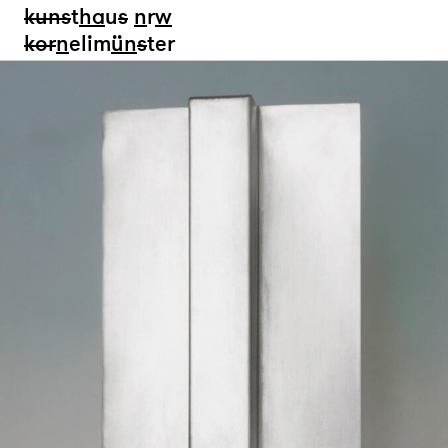
kun
s
t
ha
u
s
n
r
w
k
or
n
elim
ün
s
ter