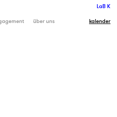
LaB K
gagement
über uns
kalender
schli