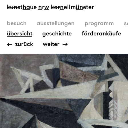
kun
s
t
ha
u
s
n
r
w
k
or
n
elim
ün
s
ter
besuch
ausstellungen
programm
s
übersicht
geschichte
förderankäufe
zurück
weiter