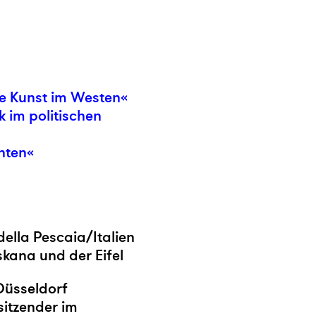
te Kunst im Westen«
k im politischen
hten«
della Pescaia/Italien
oskana und der Eifel
Düsseldorf
sitzender im