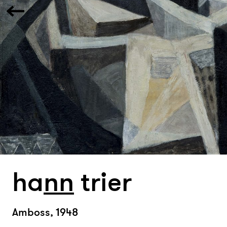
ha
n
n
trier
Amboss, 1948