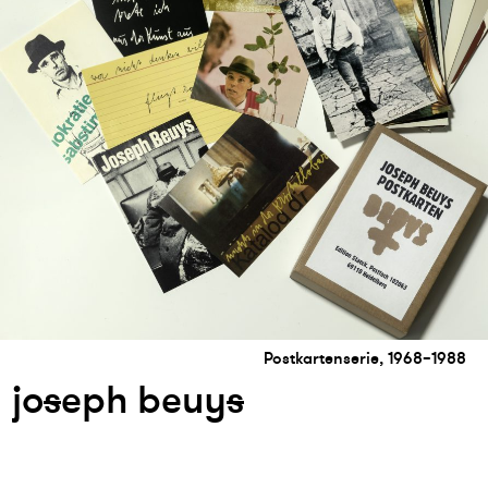
Postkartenserie, 1968–1988
jo
s
eph beuy
s