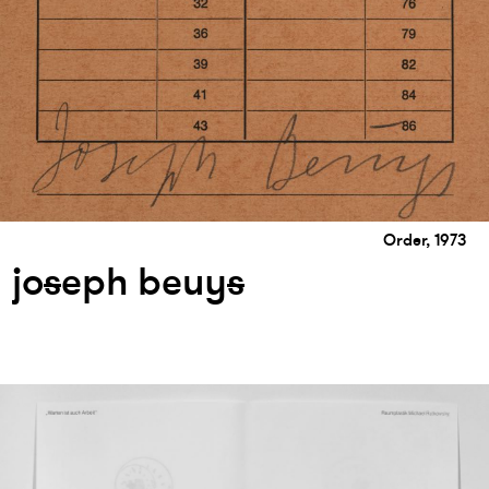
Order, 1973
jo
s
eph beuy
s