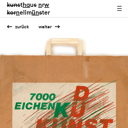
kun
s
t
ha
u
s
n
r
w
k
or
n
elim
ün
s
ter
zurück
weiter