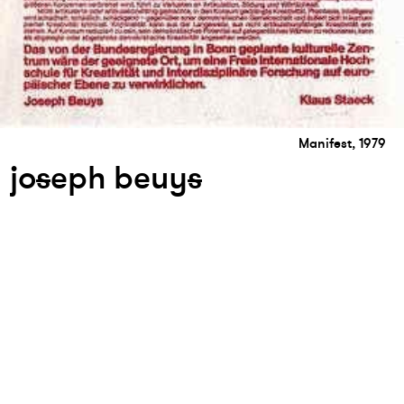
Manifest, 1979
jo
s
eph beuy
s