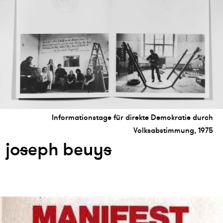
Informationstage für direkte Demokratie durch
Volksabstimmung, 1975
jo
s
eph beuy
s