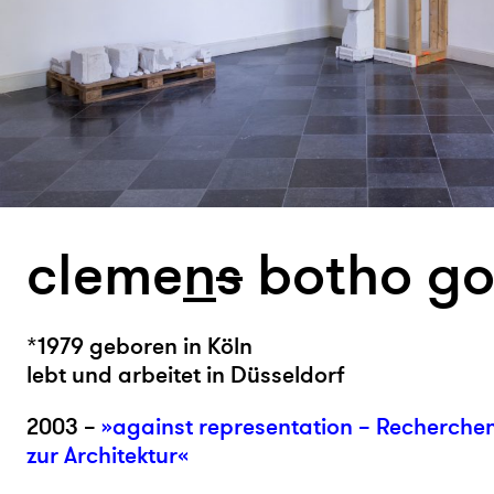
cleme
n
s
botho go
*1979 geboren in Köln
lebt und arbeitet in Düsseldorf
2003 –
»against representation – Recherchen
zur Architektur«