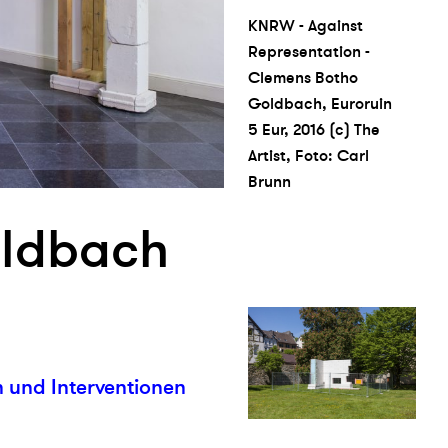
KNRW - Against
Representation -
Clemens Botho
Goldbach, Euroruin
5 Eur, 2016 (c) The
Artist, Foto: Carl
Brunn
ldbach
 und Interventionen