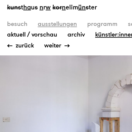
kun
s
t
ha
u
s
n
r
w
k
or
n
elim
ün
s
ter
besuch
ausstellungen
programm
s
aktuell / vorschau
archiv
künstler:inne
zurück
weiter