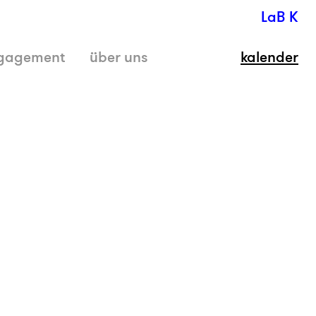
LaB K
gagement
über uns
kalender
schli