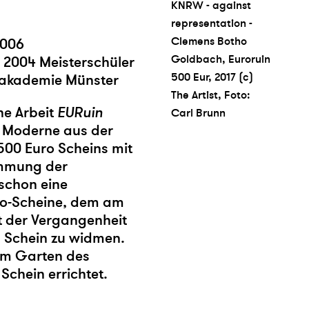
KNRW - against
representation -
Clemens Botho
2006
Goldbach, Euroruin
 2004 Meisterschüler
500 Eur, 2017 (c)
stakademie Münster
The Artist, Foto:
ne Arbeit
EURuin
Carl Brunn
r Moderne aus der
500 Euro Scheins mit
ämmung der
 schon eine
ro-Scheine, dem am
it der Vergangenheit
 Schein zu widmen.
im Garten des
Schein errichtet.