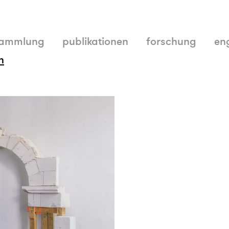
ammlung
publikationen
forschung
en
n