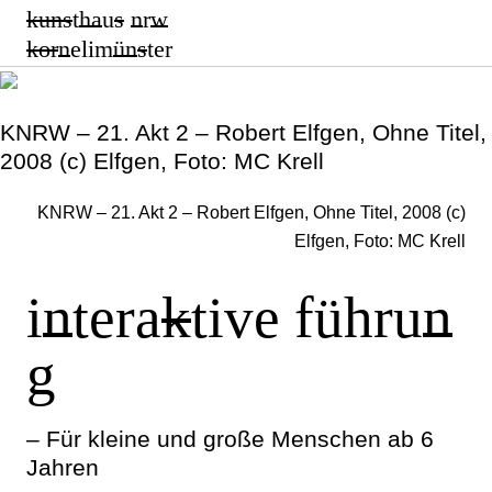
kun
s
t
ha
u
s
n
r
w
k
or
n
elim
ün
s
ter
KNRW – 21. Akt 2 – Robert Elfgen, Ohne Titel,
2008 (c) Elfgen, Foto: MC Krell
KNRW – 21. Akt 2 – Robert Elfgen, Ohne Titel, 2008 (c)
Elfgen, Foto: MC Krell
i
n
tera
k
tive führu
n
g
– Für kleine und große Menschen ab 6
Jahren