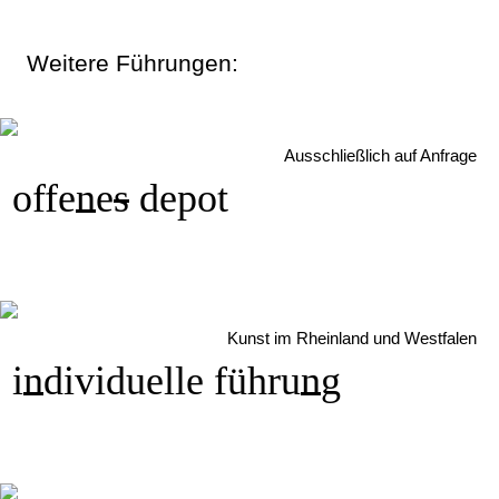
Weitere Führungen:
Ausschließlich auf Anfrage
offe
n
e
s
depot
Kunst im Rheinland und Westfalen
i
n
dividuelle führu
n
g