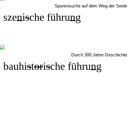
Spurensuche auf dem Weg der Seele
sze
n
i
s
che führu
n
g
Durch 300 Jahre Geschichte
bauhi
s
t
or
i
s
che führu
n
g