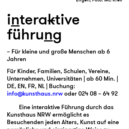
Elfgen, Foto: MC Krell
i
n
tera
k
tive
führu
n
g
– Für kleine und große Menschen ab 6
Jahren
Für Kinder, Familien, Schulen, Vereine,
Unternehmen, Universitäten | ab 60 Min. |
DE, EN, FR, NL | Buchung:
info@kunsthaus.nrw
oder 024 08 – 64 92
Eine interaktive Führung durch das
Kunsthaus NRW ermöglicht es
Besuchenden jeden Alters, Kunst auf eine