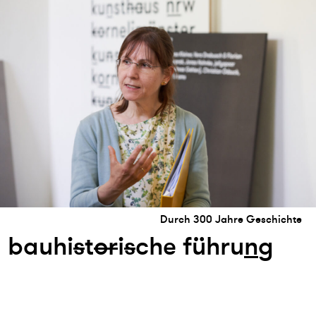
Durch 300 Jahre Geschichte
bauhi
s
t
or
i
s
che führu
n
g