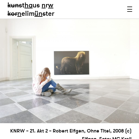
kun
s
t
ha
u
s
n
r
w
k
or
n
elim
ün
s
ter
KNRW – 21. Akt 2 – Robert Elfgen, Ohne Titel, 2008 (c)