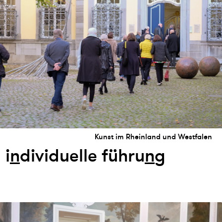
Kunst im Rheinland und Westfalen
i
n
dividuelle führu
n
g