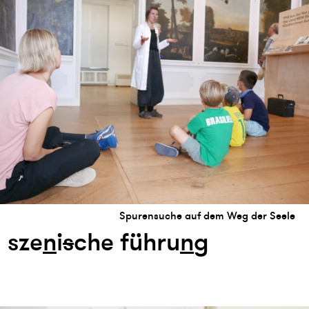
Spurensuche auf dem Weg der Seele
sze
n
i
s
che führu
n
g