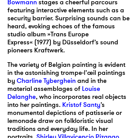
Bowmann
stages a cheerful parcours
featuring
interactive
elements such as a
security barrier. Surprising sounds
can be
heard, evoking echoes of the famous
studio album »Trans Europe
Express«
(1977) by Düsseldorf’s sound
pioneers Kraftwerk.
The variety of Belgian painting is evident
in the astonishing trompe-l’œil paintings
by
Charline Tyberghein
and
in the
material assemblages of
Louise
Delanghe
, who incorporates real objects
into her paintings.
Kristof Santy
’s
monumental depictions of patisserie or
lemonade draw on folkloristic visual
traditions and everyday life. In her
portraits,
Shirley Villavicencio Pizango
,