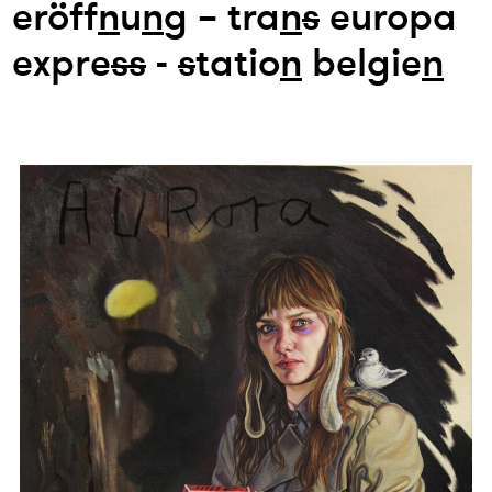
eröff
n
u
n
g – tra
n
s
europa
expre
s
s
-
s
tatio
n
belgie
n