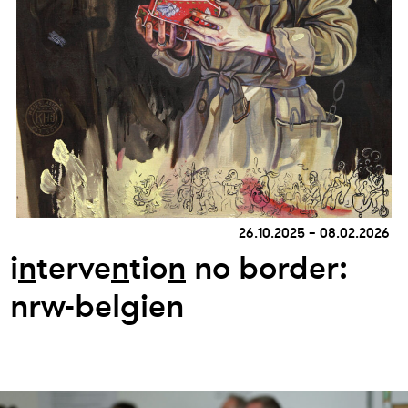
26.10.2025 – 08.02.2026
i
n
terve
n
tio
n
no border:
nrw-belgien