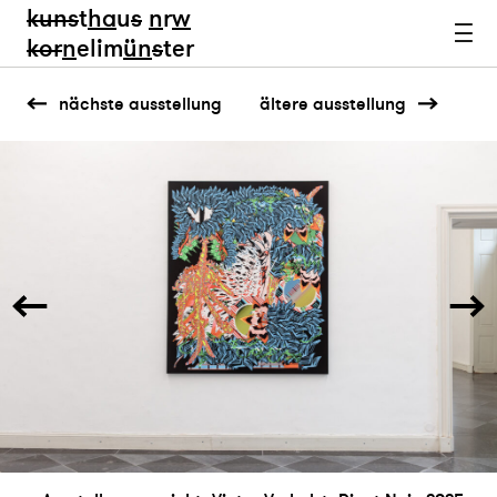
kun
s
t
ha
u
s
n
r
w
k
or
n
elim
ün
s
ter
nächste ausstellung
ältere ausstellung