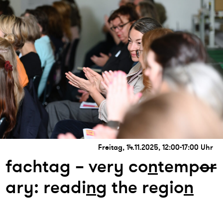
Freitag, 14.11.2025, 12:00-17:00 Uhr
fachtag – very co
n
temp
or
ary: readi
n
g the regio
n