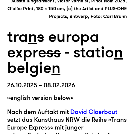
Ausstellungsansicht, Victor Verhelst, Pinot Noir, 2025,
Giclée Print, 180 × 150 cm, (c) the Artist and PLUS-ONE
Projects, Antwerp, Foto: Carl Brunn
tra
n
s
europa
expre
s
s
- statio
n
belgie
n
26.10.2025 – 08.02.2026
»english version below«
N
ach dem Auftakt mit
David Claerbout
setzt das Kunsthaus NRW die Reihe »Trans
Europe Express«
mit junger