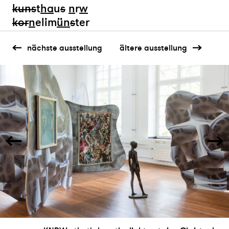
kun
s
t
ha
u
s
n
r
w
k
or
n
elim
ün
s
ter
nächste ausstellung
ältere ausstellung