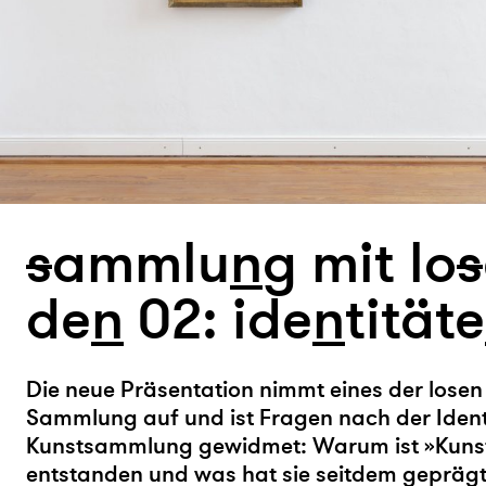
s
ammlu
n
g mit lo
s
de
n
02: ide
n
titäte
Die neue Präsentation nimmt eines der losen
Sammlung auf und ist Fragen nach der Identi
Kunstsammlung gewidmet: Warum ist »Kun
entstanden und was hat sie seitdem geprägt?