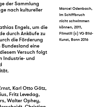
nge der Sammlung
Marcel Odenbach,
ge nach kultureller
Im Schiffbruch
nicht schwimmen
thias Engels, um die
können, 2011,
de durch Ankäufe zu
Filmstill (c) VG Bild-
Durch die Förderung
Kunst, Bonn 2016
 Bundesland eine
 diesem Versuch folgt
n Industrie- und
d
ität.
nst, Karl Otto Götz,
s, Fritz Levedag,
rs, Walter Ophey,
erscheidt, Christian