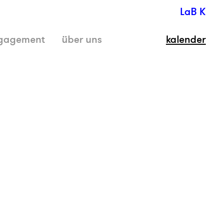
LaB K
gagement
über uns
kalender
schli