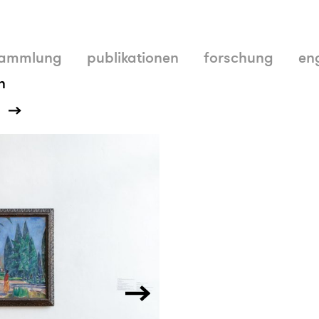
ammlung
publikationen
forschung
en
n
g