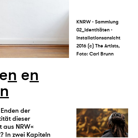
KNRW - Sammlung
02_Identitäten -
Installationsansicht
2016 (c) The Artists,
Foto: Carl Brunn
e
n
e
n
n
 Enden der
tät dieser
st aus NRW«
 In zwei Kapiteln