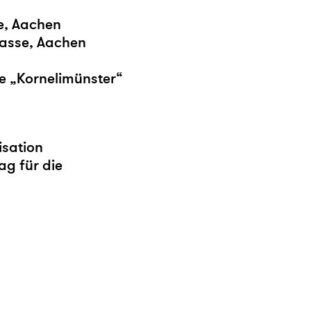
e, Aachen
rasse, Aachen
le „Kornelimünster“
sation
g für die
etter abonnieren
presse
Instagram
Facebook