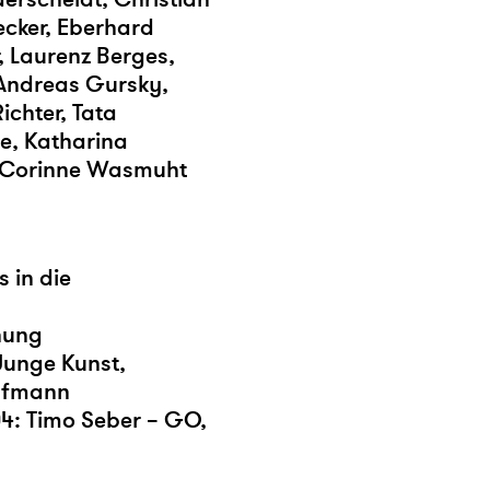
ecker, Eberhard
, Laurenz Berges,
 Andreas Gursky,
chter, Tata
e, Katharina
l, Corinne Wasmuht
 in die
nung
Junge Kunst,
aufmann
04: Timo Seber – GO,