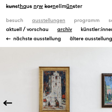
kun
s
t
ha
u
s
n
r
w
k
or
n
elim
ün
s
ter
besuch
ausstellungen
programm
s
aktuell / vorschau
archiv
künstler:inne
nächste ausstellung
ältere ausstellun