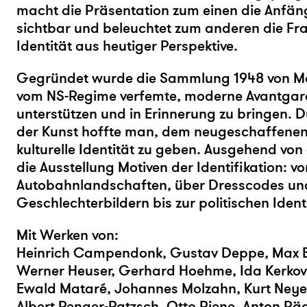
macht die Präsentation zum einen die Anfä
sichtbar und beleuchtet zum anderen die Fra
Identität aus heutiger Perspektive.
Gegründet wurde die Sammlung 1948 von Ma
vom NS-Regime verfemte, moderne Avantgar
unterstützen und in Erinnerung zu bringen. 
der Kunst hoffte man, dem neugeschaffenen
kulturelle Identität zu geben. Ausgehend von
die Ausstellung Motiven der Identifikation: vo
Autobahnlandschaften, über Dresscodes un
Geschlechterbildern bis zur politischen Ident
Mit Werken von:
Heinrich Campendonk, Gustav Deppe, Max Er
Werner Heuser, Gerhard Hoehme, Ida Kerkoviu
Ewald Mataré, Johannes Molzahn, Kurt Neye
Albert Renger-Patzsch, Otto Piene, Anton Räd