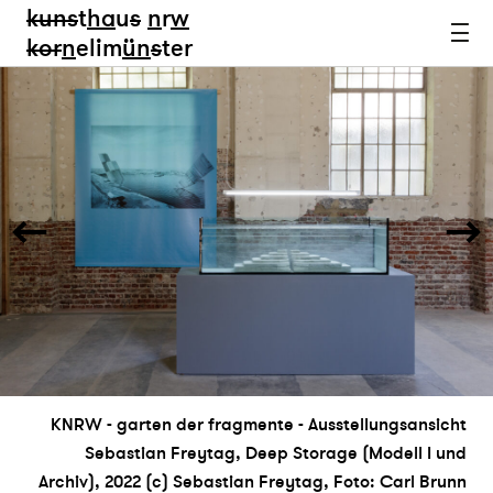
kun
s
t
ha
u
s
n
r
w
k
or
n
elim
ün
s
ter
KNRW - garten der fragmente - Ausstellungsansicht
Sebastian Freytag, Deep Storage (Modell I und
Archiv), 2022 (c) Sebastian Freytag, Foto: Carl Brunn