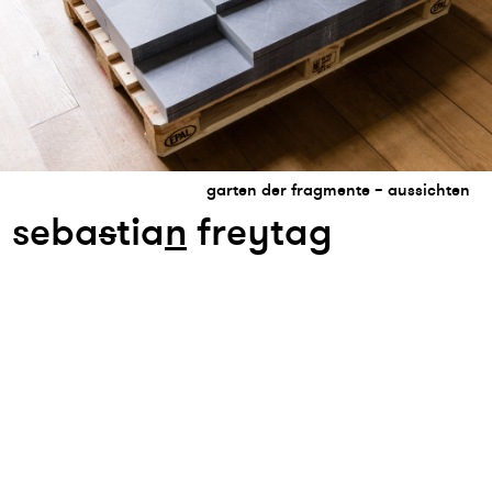
garten der fragmente – aussichten
seba
s
tia
n
freytag