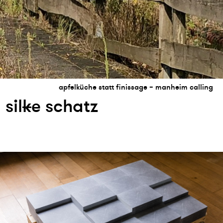
apfelküche statt finissage – manheim calling
sil
k
e schatz