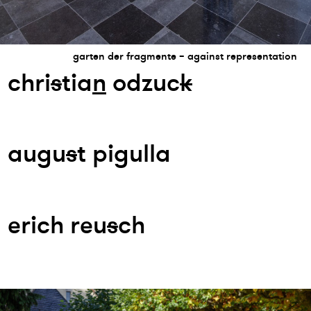
garten der fragmente – against representation
chri
s
tia
n
odzuc
k
augu
s
t pigulla
erich reu
s
ch