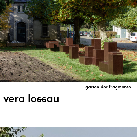
garten der fragmente
vera lo
s
s
au